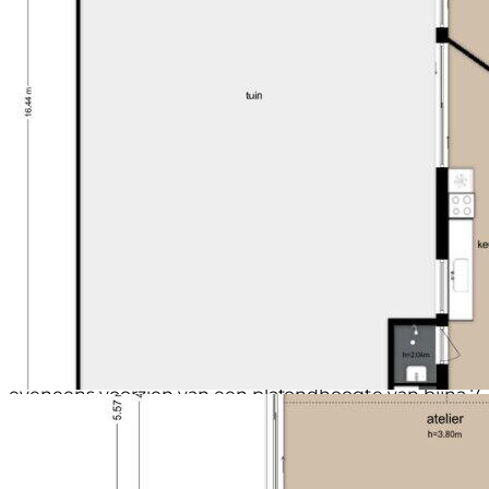
woning, maar een pand met karakter, geschiedenis
en potentie. Een unieke kans voor liefhebbers van
monumentaal wonen die dromen van een woning
met een verhaal.
Indeling
Begane grond:
Via de eigen entree betreedt u de woning in een
ruime ontvangsthal. Direct aan de voorzijde bevindt
zich de royale woonkeuken, die in open verbinding
staat met de woonkamer. Dankzij de plafondhoogte
van circa 3,80 meter en de grote raampartijen voelt
deze woonlaag bijzonder ruim en licht aan. De
eenvoudige keuken is praktisch opgesteld en biedt
volop ruimte voor een groot kookeiland of een royale
eettafel, waardoor het een heerlijke plek is om te
koken en gasten te ontvangen.
Aan de achterzijde bevindt zich de indrukwekkende
atelierruimte. Deze multifunctionele ruimte,
eveneens voorzien van een plafondhoogte van bijna 7
meter, is momenteel in gebruik als atelier, maar leent
zich uitstekend als werkruimte, studio, galerie,
praktijk aan huis of extra leefruimte. De royale
maatvoering en de grote ramen zorgen voor een