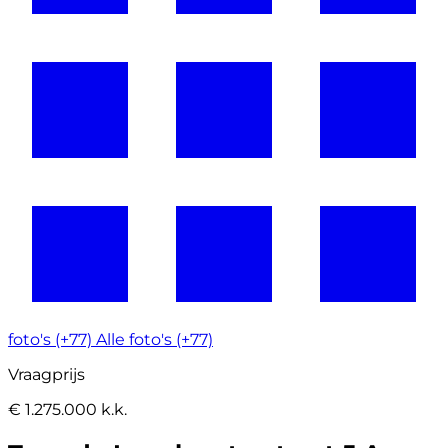
foto's (+77)
Alle foto's (+77)
Vraagprijs
€ 1.275.000 k.k.