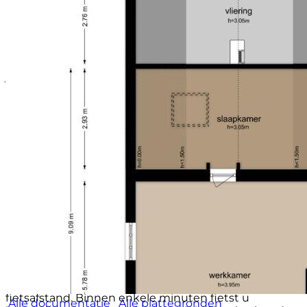
Omgeving
De Tweede Leeghwaterstraat ligt in de geliefde Czaar
Peterbuurt, een karaktervolle wijk aan de rand van
het centrum van Amsterdam. Ooit onderdeel van het
historische havengebied, is de buurt de afgelopen
jaren uitgegroeid tot één van de meest
aantrekkelijke woonlocaties van de stad. De
authentieke sfeer, de karakteristieke bebouwing en
de levendige mix van wonen, werken en horeca
maken dit een bijzondere plek om thuis te komen.
Op enkele minuten lopen ligt de Czaar Peterstraat,
die al meerdere malen is uitgeroepen tot een van de
mooiste winkelstraten van Nederland. Hier vindt u
een gevarieerd aanbod van ambachtelijke
speciaalzaken, delicatessenwinkels, design- en
interieurzaken, boetieks en populaire
horecagelegenheden. Voor een goede koffie, lunch of
diner hoeft u de wijk nauwelijks uit.
Ook recreatief heeft de omgeving veel te bieden. Het
Marineterrein, het Oostenburg, Artis, het
Scheepvaartmuseum, Brouwerij 't IJ en de gezellige
Oostelijke Eilanden liggen allemaal op loop- of
fietsafstand. Binnen enkele minuten fietst u
Alle documentatie
Alle plattegronden