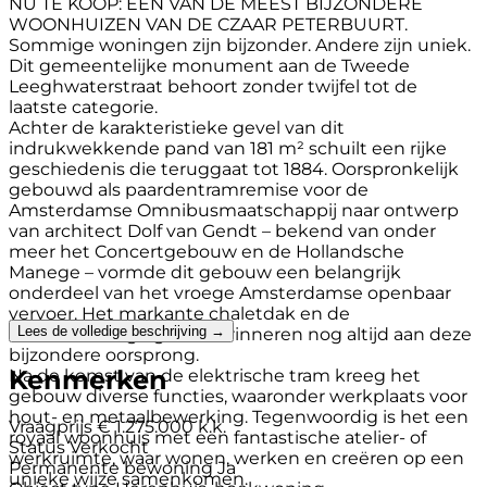
NU TE KOOP: EEN VAN DE MEEST BIJZONDERE
WOONHUIZEN VAN DE CZAAR PETERBUURT.
Sommige woningen zijn bijzonder. Andere zijn uniek.
Dit gemeentelijke monument aan de Tweede
Leeghwaterstraat behoort zonder twijfel tot de
laatste categorie.
Achter de karakteristieke gevel van dit
indrukwekkende pand van 181 m² schuilt een rijke
geschiedenis die teruggaat tot 1884. Oorspronkelijk
gebouwd als paardentramremise voor de
Amsterdamse Omnibusmaatschappij naar ontwerp
van architect Dolf van Gendt – bekend van onder
meer het Concertgebouw en de Hollandsche
Manege – vormde dit gebouw een belangrijk
onderdeel van het vroege Amsterdamse openbaar
vervoer. Het markante chaletdak en de
Lees de volledige beschrijving →
vakwerkachtige gevel herinneren nog altijd aan deze
bijzondere oorsprong.
Kenmerken
Na de komst van de elektrische tram kreeg het
gebouw diverse functies, waaronder werkplaats voor
hout- en metaalbewerking. Tegenwoordig is het een
Vraagprijs
€ 1.275.000 k.k.
royaal woonhuis met een fantastische atelier- of
Status
Verkocht
werkruimte, waar wonen, werken en creëren op een
Permanente bewoning
Ja
unieke wijze samenkomen.