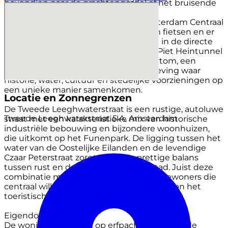
bovendien naar de grachtengordel of het bruisende
centrum van Amsterdam.
De bereikbaarheid is uitstekend. Amsterdam Centraal
Station ligt op slechts enkele minuten fietsen en er
zijn diverse tram- en busverbindingen in de directe
omgeving. Met de auto bent u via de Piet Heintunnel
of de IJtunnel snel op de Ring A10. Kortom, een
levendige en karaktervolle woonomgeving waar
historie, water, cultuur en stedelijke voorzieningen op
een unieke manier samenkomen.
Locatie en Zonnegrenzen
De Tweede Leeghwaterstraat is een rustige, autoluwe
Tweede Leeghwaterstraat 5 A, Amsterdam
straat met een karakteristieke mix van historische
industriële bebouwing en bijzondere woonhuizen,
die uitkomt op het Funenpark. De ligging tussen het
water van de Oostelijke Eilanden en de levendige
Czaar Peterstraat zorgt voor een prettige balans
tussen rust en de dynamiek van de stad. Juist deze
combinatie maakt de straat geliefd bij bewoners die
centraal willen wonen, zonder de drukte van het
toeristische centrum.
Eigendomssituatie
De woning is gelegen op erfpachtgrond van de