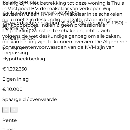
€ 1.275.000 k.k.
belang zijn. Met betrekking tot deze woning is Thuis
in Vastgoed B.V. de makelaar van verkoper. Wij
Kosten koper (geschat):
€ 27.350
adviseren u een NVM/MVA Makelaar in te schakelen,
die u met zijn deskundigheid zal bijstaan in het
2% overdrachtsbelasting (€ 25.500) + notaris (€ 1.150) +
aankoopproces. Indien u geen professionele
taxatie (€ 700)
begeleiding wenst in te schakelen, acht u zich
volgens de wet deskundige genoeg om alle zaken,
Totaal incl. k.k.
die van belang zijn, te kunnen overzien. De Algemene
Consumentenvoorwaarden van de NVM zijn van
€ 1.302.350
toepassing.
Hypotheekbedrag
€ 1.292.350
Eigen inleg
€ 10.000
Spaargeld / overwaarde
−
+
Rente