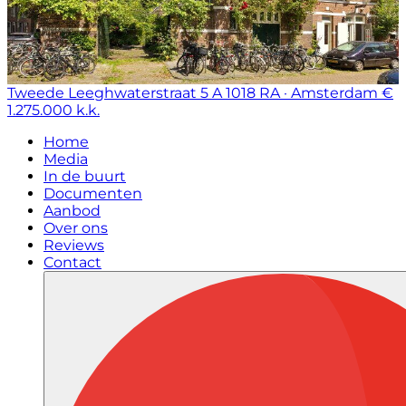
Tweede Leeghwaterstraat 5 A
1018 RA · Amsterdam
€
1.275.000 k.k.
Home
Media
In de buurt
Documenten
Aanbod
Over ons
Reviews
Contact