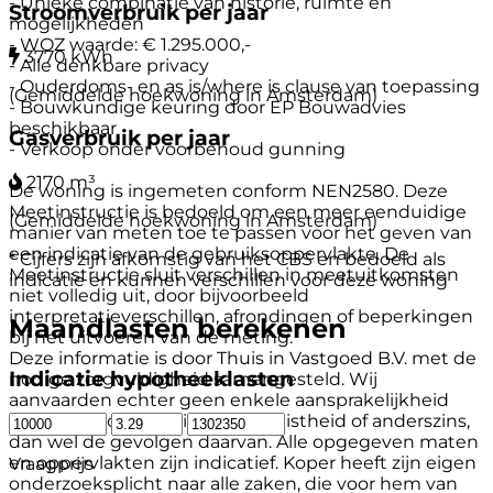
- Unieke combinatie van historie, ruimte en
Stroomverbruik per jaar
mogelijkheden
- WOZ waarde: € 1.295.000,-
3770 kWh
- Alle denkbare privacy
- Ouderdoms- en as is/where is clause van toepassing
(Gemiddelde hoekwoning in Amsterdam)
- Bouwkundige keuring door EP Bouwadvies
beschikbaar
Gasverbruik per jaar
- Verkoop onder voorbehoud gunning
2170 m³
De woning is ingemeten conform NEN2580. Deze
Meetinstructie is bedoeld om een meer eenduidige
(Gemiddelde hoekwoning in Amsterdam)
manier van meten toe te passen voor het geven van
een indicatie van de gebruiksoppervlakte. De
* Cijfers zijn afkomstig van het CBS en bedoeld als
Meetinstructie sluit verschillen in meetuitkomsten
indicatie en kunnen verschillen voor deze woning
niet volledig uit, door bijvoorbeeld
interpretatieverschillen, afrondingen of beperkingen
Maandlasten berekenen
bij het uitvoeren van de meting.
Deze informatie is door Thuis in Vastgoed B.V. met de
Indicatie hypotheeklasten
nodige zorgvuldigheid samengesteld. Wij
aanvaarden echter geen enkele aansprakelijkheid
voor enige onvolledigheid, onjuistheid of anderszins,
dan wel de gevolgen daarvan. Alle opgegeven maten
en oppervlakten zijn indicatief. Koper heeft zijn eigen
Vraagprijs
onderzoeksplicht naar alle zaken, die voor hem van