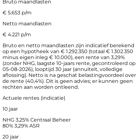
Bruto maandlasten
€
5.653
p/m
Netto maandlasten
€
4.221
p/m
Bruto en netto maandlasten zijn indicatief berekend
op een hypotheek van € 1.292.350 (totaal € 1.302.350
minus eigen inleg € 10.000), een rente van 3.29%
(zonder NHG, laagste 10-jaars rente, gecontroleerd op
05-08-2026), looptijd 30 jaar (annuïteit, volledige
aflossing). Netto is na geschat belastingvoordeel over
de rente (40,4%). Dit is geen advies; er kunnen geen
rechten aan worden ontleend.
Actuele rentes (indicatie)
10 jaar
NHG
3,25%
Centraal Beheer
80%
3,29%
ASR
20 jaar