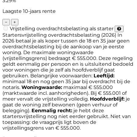
3.29%
Laagste 10-jaars rente
−
+
Vrijstelling overdrachtsbelasting als starter
Startersvrijstelling overdrachtsbelasting (2026)
In
2026 betaal je als koper tussen de 18 en 35 jaar geen
overdrachtsbelasting bij de aankoop van je eerste
woning. De maximale woningwaarde
(vrijstellingsgrens) bedraagt € 555.000. Deze regeling
geldt eenmalig per persoon en is uitsluitend bedoeld
voor woningen die je zelf als hoofdverblijf gaat
gebruiken.
Belangrijke voorwaarden:
Leeftijd:
minimaal 18 en nog geen 35 jaar bij overdracht bij de
notaris.
Woningwaarde:
maximaal € 555.000
(marktwaarde incl. aanhorigheden). Bij € 555.001 of
meer vervalt de vrijstelling volledig.
Hoofdverblijf:
je
gaat de woning zelf bewonen (geen verhuur of
belegging).
Eenmalig recht:
je hebt deze
startersvrijstelling nog niet eerder gebruikt.
Niet van
toepassing: de vraagprijs ligt boven de
vrijstellingsgrens van € 555.000.