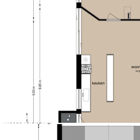
prachtige lichtinval en geven deze verdieping een
uniek karakter.
Op de begane grond bevinden zich tevens een toilet
en een separate badkamer met douche en wastafel.
Eerste verdieping:
Via de vaste trap bereikt u de eerste verdieping. Aan
de voorzijde bevindt zich een royale woonkamer met
een indrukwekkende plafondhoogte van bijna vier
meter en grote raampartijen, waardoor ook deze
verdieping baadt in natuurlijk licht. Aan de
achterzijde ligt de ruime slaapkamer, die direct
grenst aan een royale vide. Deze vide versterkt het
bijzondere ruimtelijke karakter van de voormalige
bedrijfsruimte en biedt diverse
gebruiksmogelijkheden, bijvoorbeeld als bergvliering,
werkruimte of bibliotheek. Op deze verdieping
bevinden zich daarnaast een tweede separaat toilet,
een gang en een overloop.
Tweede verdieping:
Via een vaste trap wordt de kapverdieping bereikt:
slaapvertrek met kitchenette.