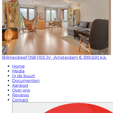
Bijlmerdreef 1158
1103 JV · Amsterdam
€ 399.500 k.k.
Home
Media
In de buurt
Documenten
Aanbod
Over ons
Reviews
Contact