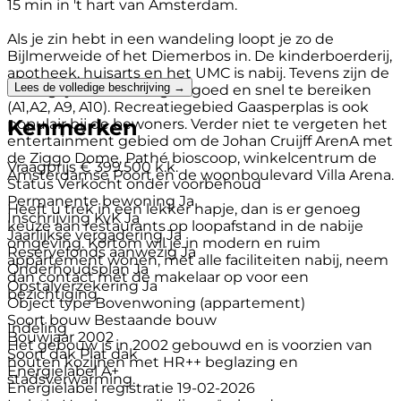
15 min in 't hart van Amsterdam.
Als je zin hebt in een wandeling loopt je zo de
Bijlmerweide of het Diemerbos in. De kinderboerderij,
apotheek, huisarts en het UMC is nabij. Tevens zijn de
Lees de volledige beschrijving →
belangrijke uitvalswegen goed en snel te bereiken
(A1,A2, A9, A10). Recreatiegebied Gaasperplas is ook
Kenmerken
populair bij de bewoners. Verder niet te vergeten het
entertainment gebied om de Johan Cruijff ArenA met
de Ziggo Dome, Pathé bioscoop, winkelcentrum de
Vraagprijs
€ 399.500 k.k.
Amsterdamse Poort en de woonboulevard Villa Arena.
Status
Verkocht onder voorbehoud
Permanente bewoning
Ja
Heeft u trek in een lekker hapje, dan is er genoeg
Inschrijving KvK
Ja
keuze aan restaurants op loopafstand in de nabije
Jaarlijkse vergadering
Ja
omgeving. Kortom wil je in modern en ruim
Reservefonds aanwezig
Ja
appartement wonen, met alle faciliteiten nabij, neem
Onderhoudsplan
Ja
dan contact met de makelaar op voor een
Opstalverzekering
Ja
bezichtiging.
Object type
Bovenwoning (appartement)
Soort bouw
Bestaande bouw
Indeling
Bouwjaar
2002
Het gebouw is in 2002 gebouwd en is voorzien van
Soort dak
Plat dak
houten kozijnen met HR++ beglazing en
Energielabel
A+
stadsverwarming.
Energielabel registratie
19-02-2026