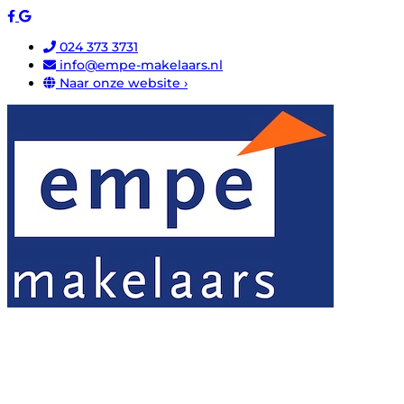
024 373 3731
info@empe-makelaars.nl
Naar onze website ›