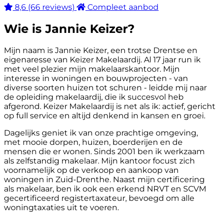
8,6
(66 reviews)
Compleet aanbod
Wie is Jannie Keizer?
Mijn naam is Jannie Keizer, een trotse Drentse en
eigenaresse van Keizer Makelaardij. Al 17 jaar run ik
met veel plezier mijn makelaarskantoor. Mijn
interesse in woningen en bouwprojecten - van
diverse soorten huizen tot schuren - leidde mij naar
de opleiding makelaardij, die ik succesvol heb
afgerond. Keizer Makelaardij is net als ik: actief, gericht
op full service en altijd denkend in kansen en groei.
Dagelijks geniet ik van onze prachtige omgeving,
met mooie dorpen, huizen, boerderijen en de
mensen die er wonen. Sinds 2001 ben ik werkzaam
als zelfstandig makelaar. Mijn kantoor focust zich
voornamelijk op de verkoop en aankoop van
woningen in Zuid-Drenthe. Naast mijn certificering
als makelaar, ben ik ook een erkend NRVT en SCVM
gecertificeerd registertaxateur, bevoegd om alle
woningtaxaties uit te voeren.