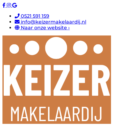
0521 591 159
info@keizermakelaardij.nl
Naar onze website ›