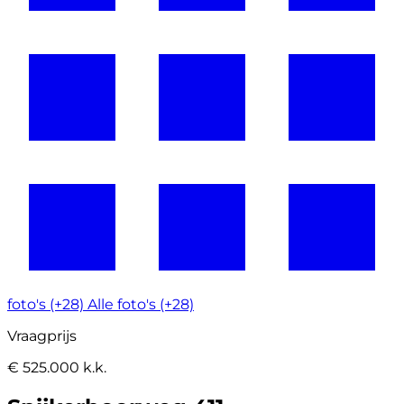
foto's (+28)
Alle foto's (+28)
Vraagprijs
€ 525.000 k.k.