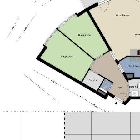
Soort garage
Parkeerkelder
• HR+++ beglazing
Soort parkeergelegenheid
Openbaar parkeren,
Hierdoor woon je niet alleen comfortabel, maar ook
parkeergarage
energiezuinig en toekomstbestendig.
Luxe complex
Het appartement maakt onderdeel uit van het
moderne complex Bossa Nova, voorzien van een
fraaie uitstraling en moderne faciliteiten zoals een
BringMe pakketservice, dubbele liftinstallatie,
gemeenschappelijke fietsenberging en een
ondergrondse parkeergarage.
In de parkeergarage beschikt het appartement over
een eigen parkeerplaats (P196 op niveau -2).
Daarnaast is er een extra parkeerplaats optioneel
beschikbaar voor €25.000,- k.k.
Ligging
De woning ligt in Haarlem Nieuw-Zuid, een moderne
en groene woonomgeving met uitstekende
bereikbaarheid. Winkels, horeca, sportfaciliteiten en
dagelijkse voorzieningen bevinden zich allemaal op
loopafstand. Ook het Aziëpark ligt om de hoek, ideaal
voor wandelen of ontspannen in het groen.