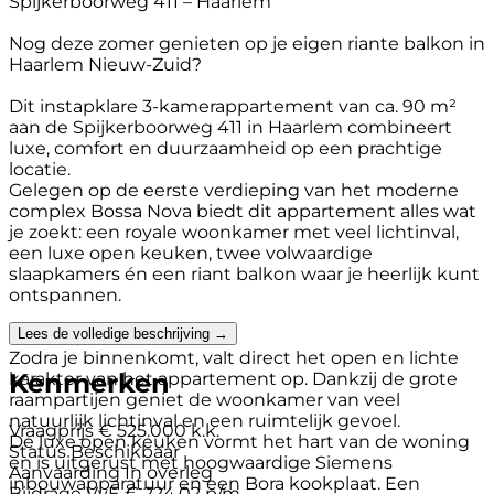
Spijkerboorweg 411 – Haarlem
Nog deze zomer genieten op je eigen riante balkon in
Haarlem Nieuw-Zuid?
Dit instapklare 3-kamerappartement van ca. 90 m²
aan de Spijkerboorweg 411 in Haarlem combineert
luxe, comfort en duurzaamheid op een prachtige
locatie.
Gelegen op de eerste verdieping van het moderne
complex Bossa Nova biedt dit appartement alles wat
je zoekt: een royale woonkamer met veel lichtinval,
een luxe open keuken, twee volwaardige
slaapkamers én een riant balkon waar je heerlijk kunt
ontspannen.
Lees de volledige beschrijving →
Ruimte, licht en comfort
Zodra je binnenkomt, valt direct het open en lichte
Kenmerken
karakter van het appartement op. Dankzij de grote
raampartijen geniet de woonkamer van veel
natuurlijk lichtinval en een ruimtelijk gevoel.
Vraagprijs
€ 525.000 k.k.
De luxe open keuken vormt het hart van de woning
Status
Beschikbaar
en is uitgerust met hoogwaardige Siemens
Aanvaarding
In overleg
inbouwapparatuur en een Bora kookplaat. Een
Bijdrage VvE
€ 224.02 p/m