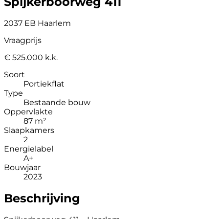
Spijkerboorweg 411
2037 EB Haarlem
Vraagprijs
€ 525.000 k.k.
Soort
Portiekflat
Type
Bestaande bouw
Oppervlakte
87 m²
Slaapkamers
2
Energielabel
A+
Bouwjaar
2023
Beschrijving