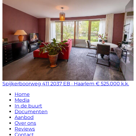
Spijkerboorweg 411
2037 EB · Haarlem
€ 525.000 k.k.
Home
Media
In de buurt
Documenten
Aanbod
Over ons
Reviews
Contact