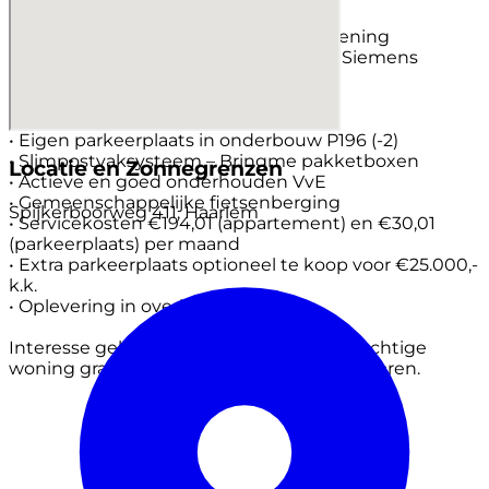
• Gasloos appartement
• Riant balkon met extra stroomvoorziening
• Luxe keuken met Bora kookplaat en Siemens
apparatuur
• Twee volwaardige slaapkamers
• Vloerverwarming en koeling
• Eigen parkeerplaats in onderbouw P196 (-2)
• Slimpostvaksysteem – Bringme pakketboxen
Locatie en Zonnegrenzen
• Actieve en goed onderhouden VvE
• Gemeenschappelijke fietsenberging
Spijkerboorweg 411, Haarlem
• Servicekosten €194,01 (appartement) en €30,01
(parkeerplaats) per maand
• Extra parkeerplaats optioneel te koop voor €25.000,-
k.k.
• Oplevering in overleg
Interesse gekregen? Wij laten je deze prachtige
woning graag tijdens een bezichtiging ervaren.