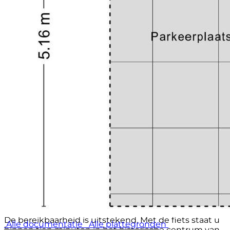
WONEN AAN HET WESTERPARK
De ligging is zonder twijfel één van de grootste
pluspunten van deze woning. Het Westerpark ligt
letterlijk voor de deur en voelt als een verlengstuk
van uw leefomgeving. Hier vindt u wandelpaden,
sportfaciliteiten, groene ontspanningsplekken en het
bruisende Westergasterrein met zijn restaurants,
terrassen, culturele evenementen en creatieve
hotspots.
Populaire horecagelegenheden zoals Pacific
Amsterdam, Mossel & Gin en het Westergasterras
bevinden zich op korte afstand. Ook de Jordaan, de
Haarlemmerstraat en de Haarlemmerdijk zijn binnen
enkele minuten bereikbaar en bieden een uitgebreid
aanbod aan winkels, speciaalzaken, cafés en
restaurants.
BEREIKBAARHEID
De bereikbaarheid is uitstekend. Met de fiets staat u
Alle documentatie
Alle plattegronden
binnen tien minuten in het historische centrum van