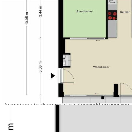
Gelegen op
9e woonlaag
De woonkamer biedt voldoende ruimte voor zowel
Voorzieningen
Glasvezelkabel, lift, en mechanische
een comfortabele zithoek als een gezellige eethoek.
ventilatie
De luxe open keuken sluit naadloos aan op de
Ligging
Aan park
leefruimte en is uitgevoerd in een moderne stijl met
Schuur / berging
Box
hoogwaardige inbouwapparatuur, waaronder een
Soort garage
Parkeerkelder
Bora kookplaat. De zorgvuldig gekozen materialen en
Soort parkeergelegenheid
Parkeergarage
afwerking geven de woning een eigentijdse en luxe
uitstraling.
Vanuit de woonkamer heeft u toegang tot het royale
terras van circa 11 m² op het westen. Het terras biedt
een heerlijke plek om te ontbijten, te lunchen, te
borrelen of simpelweg te ontspannen met uitzicht op
het Westerpark en de groene omgeving.
De ruime slaapkamer biedt voldoende plaats aan een
tweepersoonsbed en een grote kledingkast.
De moderne badkamer is strak afgewerkt en voorzien
van een royale inloopdouche, een stijlvol
wastafelmeubel, toilet en een bidet. Daarnaast
beschikt de woning over een praktische inpandige
kast met aansluitingen voor een wasmachine en