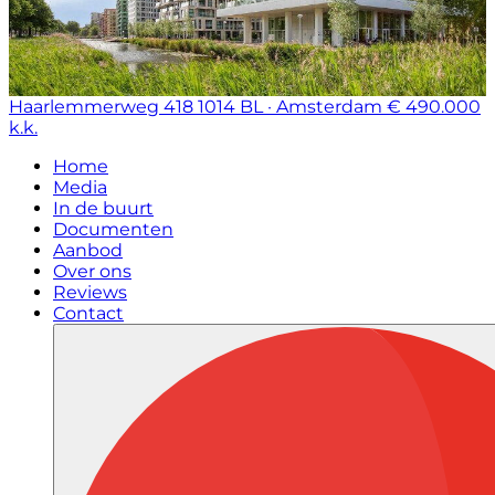
Haarlemmerweg 418
1014 BL · Amsterdam
€ 490.000
k.k.
Home
Media
In de buurt
Documenten
Aanbod
Over ons
Reviews
Contact