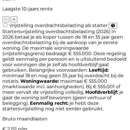
Laagste 10-jaars rente
−
+
Vrijstelling overdrachtsbelasting als starter
Startersvrijstelling overdrachtsbelasting (2026)
In
2026 betaal je als koper tussen de 18 en 35 jaar geen
overdrachtsbelasting bij de aankoop van je eerste
woning. De maximale woningwaarde
(vrijstellingsgrens) bedraagt € 555.000. Deze regeling
geldt eenmalig per persoon en is uitsluitend bedoeld
voor woningen die je zelf als hoofdverblijf gaat
gebruiken.
Belangrijke voorwaarden:
Leeftijd:
minimaal 18 en nog geen 35 jaar bij overdracht bij de
notaris.
Woningwaarde:
maximaal € 555.000
(marktwaarde incl. aanhorigheden). Bij € 555.001 of
meer vervalt de vrijstelling volledig.
Hoofdverblijf:
je
gaat de woning zelf bewonen (geen verhuur of
belegging).
Eenmalig recht:
je hebt deze
startersvrijstelling nog niet eerder gebruikt.
Bruto maandlasten
€
2.151
p/m