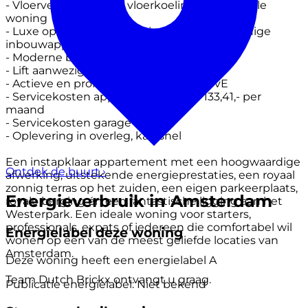
- Vloerverwarming én vloerkoeling in de gehele
woning
- Luxe open keuken voorzien van hoogwaardige
inbouwapparatuur
- Moderne badkamer
- Lift aanwezig
- Actieve en professioneel beheerde VvE
- Servicekosten appartment circa € 133,41,- per
maand
- Servicekosten garage € 62,62
- Oplevering in overleg, kan snel
Een instapklaar appartement met een hoogwaardige
Ontdek de buurt
›
afwerking, uitstekende energieprestaties, een royaal
zonnig terras op het zuiden, een eigen parkeerplaats,
Energieverbruik in Amsterdam
royale berging én een fantastische ligging aan het
Westerpark. Een ideale woning voor starters,
professionals, expats of iedereen die comfortabel wil
Energielabel deze woning
wonen op een van de meest geliefde locaties van
Amsterdam.
Deze woning heeft een energielabel
A
Team Dutch Brickx ontvangt u graag.
Publicatie energielabel: Niet bekend