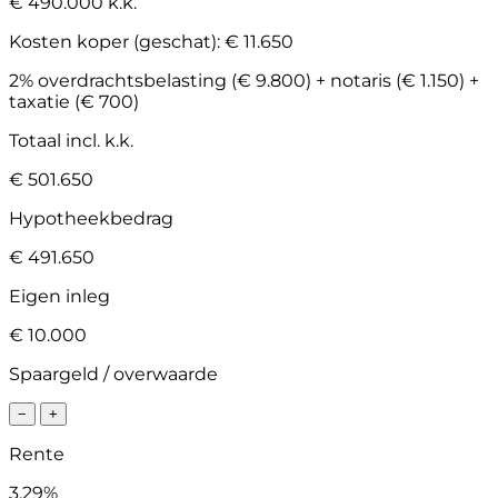
€ 490.000 k.k.
Kosten koper (geschat):
€ 11.650
2% overdrachtsbelasting (€ 9.800) + notaris (€ 1.150) +
taxatie (€ 700)
Totaal incl. k.k.
€ 501.650
Hypotheekbedrag
€ 491.650
Eigen inleg
€ 10.000
Spaargeld / overwaarde
−
+
Rente
3.29%