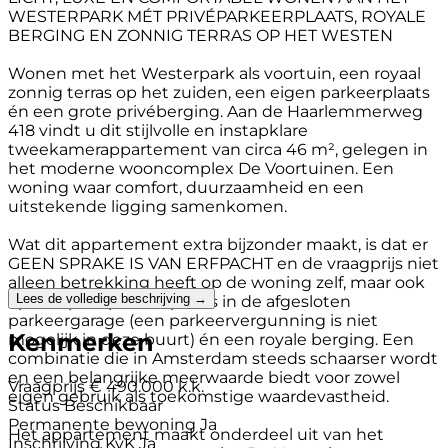
WESTERPARK MÉT PRIVÉPARKEERPLAATS, ROYALE
BERGING EN ZONNIG TERRAS OP HET WESTEN
Wonen met het Westerpark als voortuin, een royaal
zonnig terras op het zuiden, een eigen parkeerplaats
én een grote privéberging. Aan de Haarlemmerweg
418 vindt u dit stijlvolle en instapklare
tweekamerappartement van circa 46 m², gelegen in
het moderne wooncomplex De Voortuinen. Een
woning waar comfort, duurzaamheid en een
uitstekende ligging samenkomen.
Wat dit appartement extra bijzonder maakt, is dat er
GEEN SPRAKE IS VAN ERFPACHT en de vraagprijs niet
alleen betrekking heeft op de woning zelf, maar ook
Lees de volledige beschrijving →
op een privéparkeerplaats in de afgesloten
parkeergarage (een parkeervergunning is niet
Kenmerken
mogelijk in deze buurt) én een royale berging. Een
combinatie die in Amsterdam steeds schaarser wordt
en een belangrijke meerwaarde biedt voor zowel
Vraagprijs
€ 490.000 k.k.
eigen gebruik als toekomstige waardevastheid.
Status
Beschikbaar
Permanente bewoning
Ja
Het appartement maakt onderdeel uit van het
Inschrijving KvK
Ja