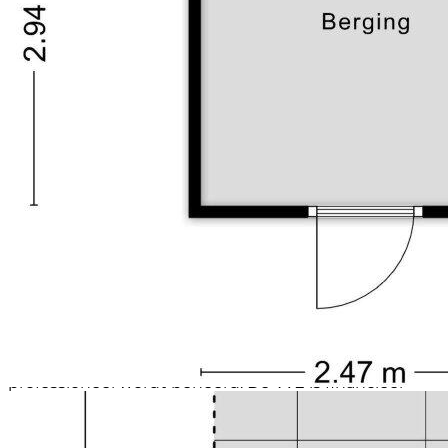
droger en ruimte voor de technische installaties.
In de onderbouw bevinden zich de royale
privéberging en de eigen parkeerplaats in de
afgesloten parkeergarage. Beide zijn inbegrepen in
de vraagprijs.
DE VOORTUINEN
De Voortuinen is een bijzondere herontwikkeling van
een voormalig kantoorgebouw naar een modern
wooncomplex met 94 koopappartementen. Tijdens
de renovatie in 2019 is veel aandacht besteed aan
duurzaamheid, comfort en architectuur. Het resultaat
is een stoer en eigentijds gebouw met het
wooncomfort van nieuwbouw.
Het complex beschikt over een liftinstallatie, een
ruime gezamenlijke fietsenberging op de begane
grond en een actieve Vereniging van Eigenaars die
professioneel wordt beheerd. De VvE is financieel
gezond, beschikt over een
meerjarenonderhoudsplan en wordt professioneel
beheerd door MVGM Vastgoedmanagement.