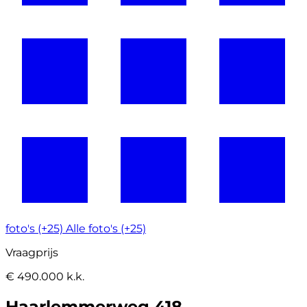
foto's (+25)
Alle foto's (+25)
Vraagprijs
€ 490.000 k.k.
Haarlemmerweg 418