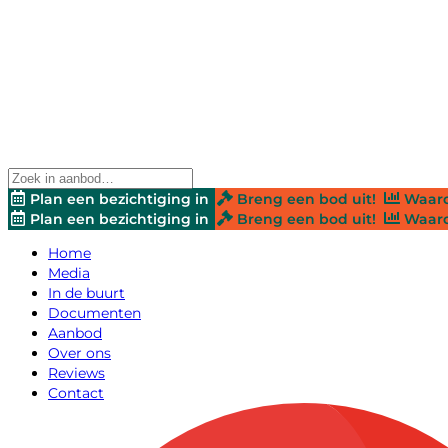
Plan een bezichtiging in
Breng een bod uit!
Waard
Plan een bezichtiging in
Breng een bod uit!
Waard
Home
Media
In de buurt
Documenten
Aanbod
Over ons
Reviews
Contact