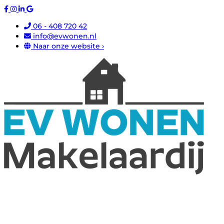
06 - 408 720 42
info@evwonen.nl
Naar onze website ›