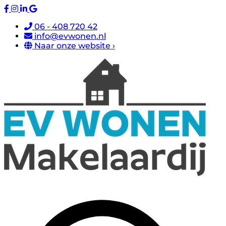
06 - 408 720 42
info@evwonen.nl
Naar onze website ›