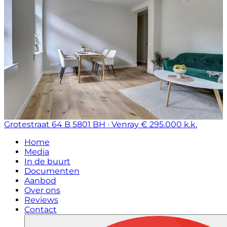
Grotestraat 64 B
5801 BH · Venray
€ 295.000 k.k.
Home
Media
In de buurt
Documenten
Aanbod
Over ons
Reviews
Contact