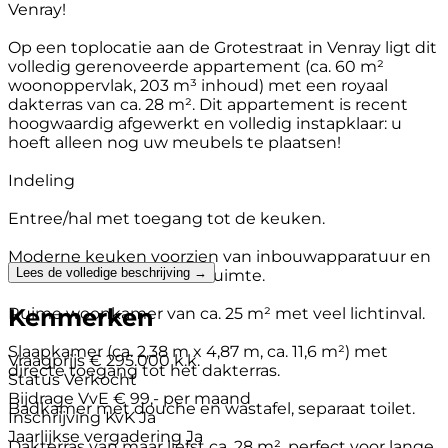
Venray!
Op een toplocatie aan de Grotestraat in Venray ligt dit
volledig gerenoveerde appartement (ca. 60 m²
woonoppervlak, 203 m³ inhoud) met een royaal
dakterras van ca. 28 m². Dit appartement is recent
hoogwaardig afgewerkt en volledig instapklaar: u
hoeft alleen nog uw meubels te plaatsen!
Indeling
Entree/hal met toegang tot de keuken.
Moderne keuken voorzien van inbouwapparatuur en
Lees de volledige beschrijving →
voldoende werk- en kastruimte.
Kenmerken
Ruime woonkamer van ca. 25 m² met veel lichtinval.
Slaapkamer (ca. 2,38 m x 4,87 m, ca. 11,6 m²) met
Vraagprijs
€ 295.000 k.k.
directe toegang tot het dakterras.
Status
Verkocht
Bijdrage VvE
€ 99,- per maand
Badkamer met douche en wastafel, separaat toilet.
Inschrijving KvK
Ja
Jaarlijkse vergadering
Ja
Dakterras van maar liefst ca. 28 m², perfect voor lange