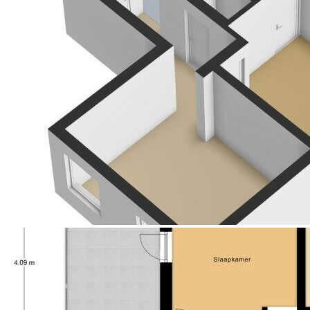
gezellige terrassen, restaurants en een divers
winkelaanbod. Daarnaast zijn er uitstekende
verbindingen richting Nijmegen, Venlo en Eindhoven.
Natuurgebieden en recreatiemogelijkheden liggen
op korte afstand.