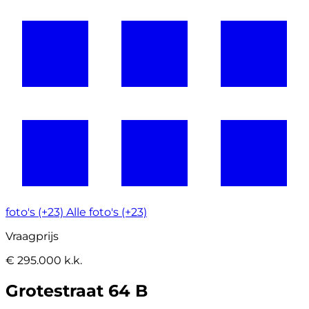
foto's (+23)
Alle foto's (+23)
Vraagprijs
€ 295.000 k.k.
Grotestraat 64 B