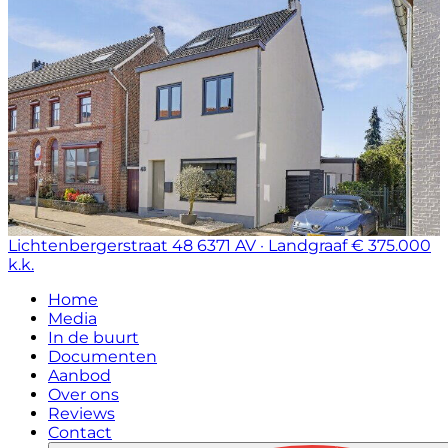
Lichtenbergerstraat 48
6371 AV · Landgraaf
€ 375.000
k.k.
Home
Media
In de buurt
Documenten
Aanbod
Over ons
Reviews
Contact