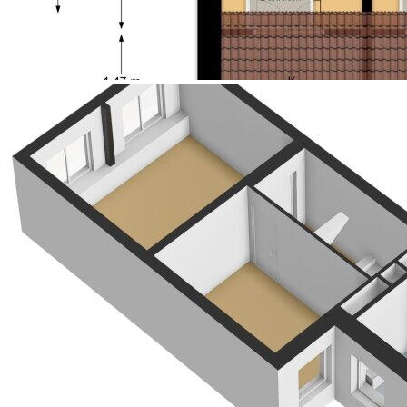
uitnodiging om in onderhandeling te treden en is
geheel vrijblijvend. Aangegeven maten zijn bij
benadering. Aan deze informatie kunnen geen
rechten worden ontleend.
Een eventueel bijgevoegde plattegrond dient
uitsluitend als globale indicatie/visualisatie. Hieraan
kunnen geen rechten worden ontleend. Indien de
CV-ketel en/of warmwatervoorziening een
huurtoestel betreft, dient de koper de
huurovereenkomst over te nemen.