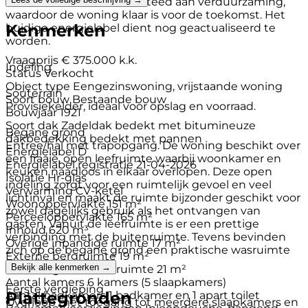
Tevens is er aandacht besteed aan verduurzaming,
waardoor de woning klaar is voor de toekomst. Het
Kenmerken
huidige energielabel dient nog geactualiseerd te
worden.
Vraagprijs
€ 375.000 k.k.
Indeling
Status
Verkocht
Object type
Eengezinswoning, vrijstaande woning
Souterrain
Soort bouw
Bestaande bouw
Provisiekelder, ideaal voor opslag en voorraad.
Bouwjaar
1921
Soort dak
Zadeldak bedekt met bitumineuze
Begane grond
dakbedekking bedekt met pannen
Entree/hal met trapopgang. De woning beschikt over
Energielabel
D
een fraaie, open leefruimte waarbij woonkamer en
Energielabel registratie
21-04-2026
keuken naadloos in elkaar overlopen. Deze open
Isolatie
Hr-glas
indeling zorgt voor een ruimtelijk gevoel en veel
Verwarming
CV-ketel
lichtinval en maakt de ruimte bijzonder geschikt voor
Woonoppervlakte
151 m²
zowel dagelijks gebruik als het ontvangen van
Perceeloppervlakte
165 m²
gasten. Vanuit de leefruimte is er een prettige
Inhoud
620 m³
verbinding met de buitenruimte. Tevens bevinden
Overige inpandige ruimte
17 m²
zich op de begane grond een praktische wasruimte
Externe bergruimte
19 m²
en toiletruimte.
Bekijk alle kenmerken →
Gebouwgeb. buitenruimte
21 m²
Aantal kamers
6 kamers (5 slaapkamers)
Eerste verdieping
Plattegronden
Aantal badkamers
1 badkamer en 1 apart toilet
Overloop met toegang tot meerdere slaapkamers en