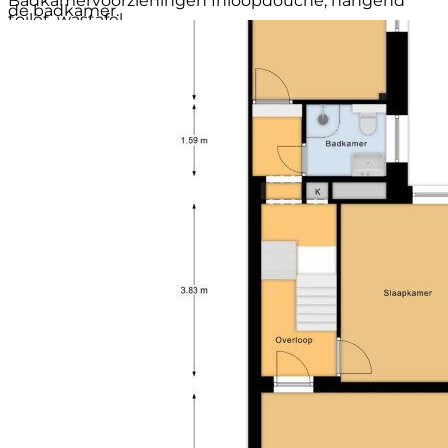
Badkamervoorzieningen
Inloopdouche, hangend
de badkamer.
toilet, wastafel
Voorzieningen
Tv kabel, cctv, glasvezel kabel, internet,
Slaapkamer 1: ca. 4.31 m x 2.97 m
dakraam, opslagruimte, zonnepanelen
Slaapkamer 2: ca. 3.98 m x 2.90 m
Ligging
Aan rustige weg, in woonwijk, bij ov
Slaapkamer 3: ca. 3.98 m x 4.64 m
voorziening, bij school
Tuin
Achtertuin
De badkamer is voorzien van douche, toilet en
Soort parkeergelegenheid
Openbaar parkeren
wastafel.
Tweede verdieping
Overloop met toegang tot twee extra slaapkamers,
beide voorzien van dakramen.
Slaapkamer 4: ca. 3,97 m x 2.22 m
Slaapkamer 5: ca. 4.93 m x 2.21 m
Bijzonderheden
Woonoppervlakte ca. 151 m²
Inhoud ca. 620 m³
Externe berging ca. 19 m²
Volledig gerenoveerd in de afgelopen 2,5 jaar
Verduurzaming toegepast (energielabel wordt
geactualiseerd)
Maar liefst 5 (slaap)kamers