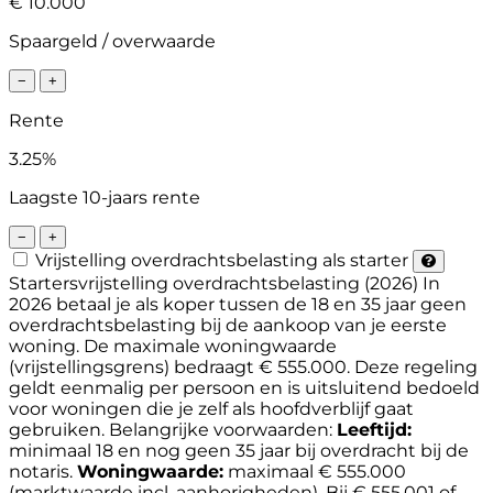
€ 10.000
Spaargeld / overwaarde
−
+
Rente
3.25%
Laagste 10-jaars rente
−
+
Vrijstelling overdrachtsbelasting als starter
Startersvrijstelling overdrachtsbelasting (2026)
In
2026 betaal je als koper tussen de 18 en 35 jaar geen
overdrachtsbelasting bij de aankoop van je eerste
woning. De maximale woningwaarde
(vrijstellingsgrens) bedraagt € 555.000. Deze regeling
geldt eenmalig per persoon en is uitsluitend bedoeld
voor woningen die je zelf als hoofdverblijf gaat
gebruiken.
Belangrijke voorwaarden:
Leeftijd:
minimaal 18 en nog geen 35 jaar bij overdracht bij de
notaris.
Woningwaarde:
maximaal € 555.000
(marktwaarde incl. aanhorigheden). Bij € 555.001 of