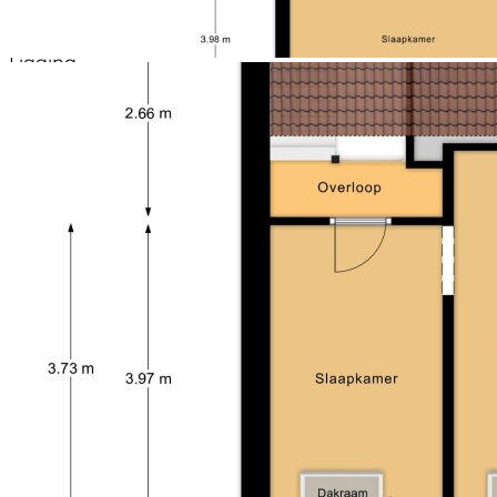
Kelder aanwezig
Ruimtelijke en lichte leefruimte
Ligging
De woning is gelegen in Landgraaf, in een rustige en
goed bereikbare woonomgeving met voorzieningen
zoals winkels, scholen en openbaar vervoer op korte
afstand.
De waarborgsom/bankgarantie is 10% van de
koopsom. De koper dient deze binnen 2 weken nadat
het financieringsvoorbehoud is verlopen bij de
desbetreffende notaris te deponeren.
Ter bescherming van de belangen van zowel koper
als verkoper wordt uitdrukkelijk gesteld dat een
koopovereenkomst met betrekking tot deze
onroerende zaak eerst tot stand komt nadat koper
en verkoper de koopovereenkomst hebben
getekend (schriftelijkheidsvereiste).
Alle door ons kantoor verstrekte informatie omtrent
onroerende zaken moet beschouwd worden als een