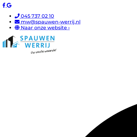
045 737 02 10
mw@spauwen-werrij.nl
Naar onze website ›