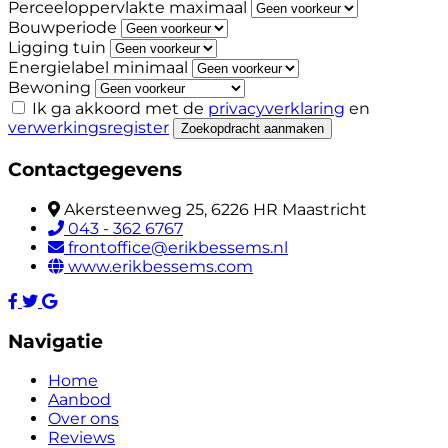
Perceeloppervlakte maximaal
Bouwperiode
Ligging tuin
Energielabel minimaal
Bewoning
Ik ga akkoord met de
privacyverklaring
en
verwerkingsregister
Zoekopdracht aanmaken
Contactgegevens
Akersteenweg 25, 6226 HR Maastricht
043 - 362 6767
frontoffice@erikbessems.nl
www.erikbessems.com
Navigatie
Home
Aanbod
Over ons
Reviews