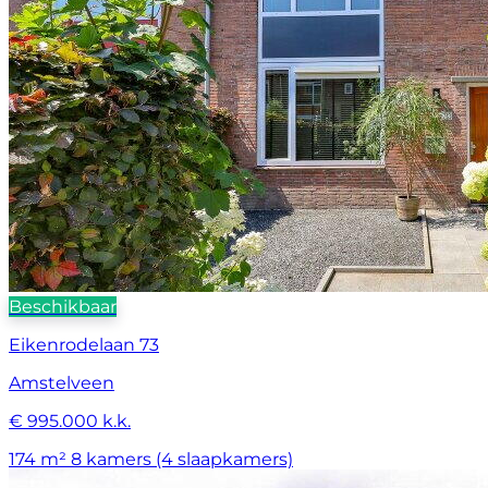
Beschikbaar
Eikenrodelaan 73
Amstelveen
€ 995.000 k.k.
174 m²
8 kamers (4 slaapkamers)