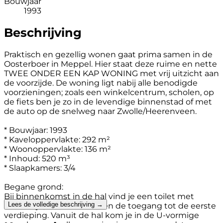
Bouwjaar
1993
Beschrijving
Praktisch en gezellig wonen gaat prima samen in de
Oosterboer in Meppel. Hier staat deze ruime en nette
TWEE ONDER EEN KAP WONING met vrij uitzicht aan
de voorzijde. De woning ligt nabij alle benodigde
voorzieningen; zoals een winkelcentrum, scholen, op
de fiets ben je zo in de levendige binnenstad of met
de auto op de snelweg naar Zwolle/Heerenveen.
* Bouwjaar: 1993
* Kaveloppervlakte: 292 m²
* Woonoppervlakte: 136 m²
* Inhoud: 520 m³
* Slaapkamers: 3/4
Begane grond:
Bij binnenkomst in de hal vind je een toilet met
Lees de volledige beschrijving →
fonteintje, de meterkast en de toegang tot de eerste
verdieping. Vanuit de hal kom je in de U-vormige