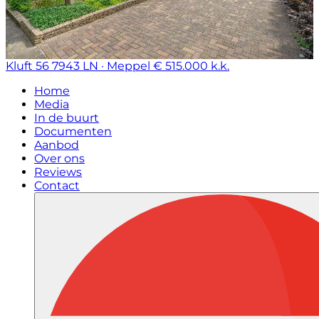
Kluft 56
7943 LN · Meppel
€ 515.000 k.k.
Home
Media
In de buurt
Documenten
Aanbod
Over ons
Reviews
Contact