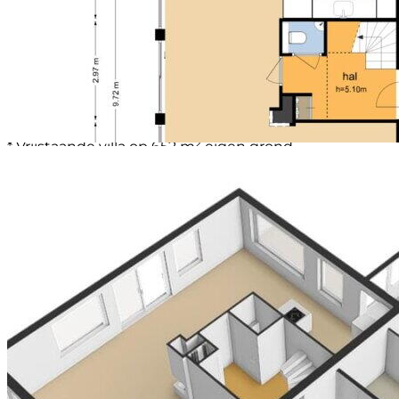
fietsafstand van de stad Groningen. Verder
ontsluiting via de snel te bereiken A7 en A28.
Een ideale locatie voor gezinnen, actieve ouderen en
professionals die wonen en werken willen
combineren.
Samenvatting:
* Vrijstaande villa op 652 m² eigen grond
* Woonoppervlakte ca. 181m²
* Slaapkamer + badkamer met sauna op de begane
grond
* 5 slaapkamers in totaal, 3 badkamers
* Grote oprit, dubbele carport en aangebouwde
fietsenberging
* Energielabel B, deels HR++ beglazing, 4 airco’s
* Woonkamer met gashaard, vloerverwarming en
schuifpui op het zuiden Lees de volledige
omschrijving