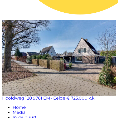
Hoofdweg 128
9761 EM · Eelde
€ 725.000 k.k.
Home
Media
In de buurt