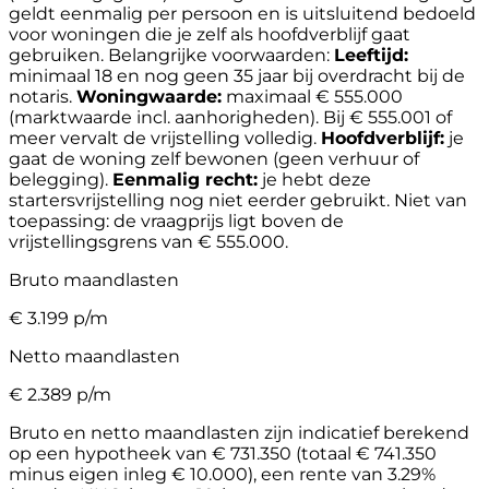
geldt eenmalig per persoon en is uitsluitend bedoeld
voor woningen die je zelf als hoofdverblijf gaat
gebruiken.
Belangrijke voorwaarden:
Leeftijd:
minimaal 18 en nog geen 35 jaar bij overdracht bij de
notaris.
Woningwaarde:
maximaal € 555.000
(marktwaarde incl. aanhorigheden). Bij € 555.001 of
meer vervalt de vrijstelling volledig.
Hoofdverblijf:
je
gaat de woning zelf bewonen (geen verhuur of
belegging).
Eenmalig recht:
je hebt deze
startersvrijstelling nog niet eerder gebruikt.
Niet van
toepassing: de vraagprijs ligt boven de
vrijstellingsgrens van € 555.000.
Bruto maandlasten
€
3.199
p/m
Netto maandlasten
€
2.389
p/m
Bruto en netto maandlasten zijn indicatief berekend
op een hypotheek van € 731.350 (totaal € 741.350
minus eigen inleg € 10.000), een rente van 3.29%