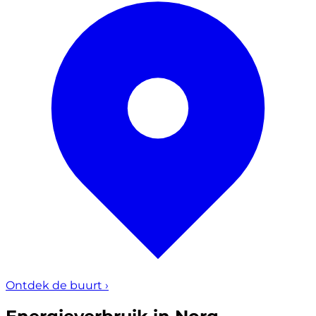
Ontdek de buurt
›