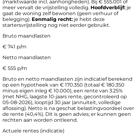
(marktwaarde incl. aanhorigheden). Bij € 555.001 of
meer vervalt de vrijstelling volledig.
Hoofdverblijf:
je
gaat de woning zelf bewonen (geen verhuur of
belegging).
Eenmalig recht:
je hebt deze
startersvrijstelling nog niet eerder gebruikt.
Bruto maandlasten
€
741
p/m
Netto maandlasten
€
555
p/m
Bruto en netto maandlasten zijn indicatief berekend
op een hypotheek van € 170.350 (totaal € 180.350
minus eigen inleg € 10.000), een rente van 3.25%
(met NHG, laagste 10-jaars rente, gecontroleerd op
05-08-2026), looptijd 30 jaar (annuïteit, volledige
aflossing). Netto is na geschat belastingvoordeel over
de rente (40,4%). Dit is geen advies; er kunnen geen
rechten aan worden ontleend.
Actuele rentes (indicatie)