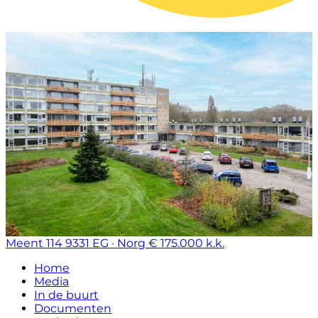
Meent 114
9331 EG · Norg
€ 175.000 k.k.
Home
Media
In de buurt
Documenten