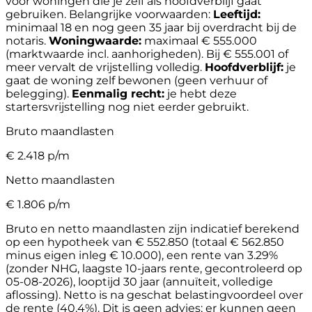
voor woningen die je zelf als hoofdverblijf gaat
gebruiken.
Belangrijke voorwaarden:
Leeftijd:
minimaal 18 en nog geen 35 jaar bij overdracht bij de
notaris.
Woningwaarde:
maximaal € 555.000
(marktwaarde incl. aanhorigheden). Bij € 555.001 of
meer vervalt de vrijstelling volledig.
Hoofdverblijf:
je
gaat de woning zelf bewonen (geen verhuur of
belegging).
Eenmalig recht:
je hebt deze
startersvrijstelling nog niet eerder gebruikt.
Bruto maandlasten
€
2.418
p/m
Netto maandlasten
€
1.806
p/m
Bruto en netto maandlasten zijn indicatief berekend
op een hypotheek van € 552.850 (totaal € 562.850
minus eigen inleg € 10.000), een rente van 3.29%
(zonder NHG, laagste 10-jaars rente, gecontroleerd op
05-08-2026), looptijd 30 jaar (annuïteit, volledige
aflossing). Netto is na geschat belastingvoordeel over
de rente (40,4%). Dit is geen advies; er kunnen geen