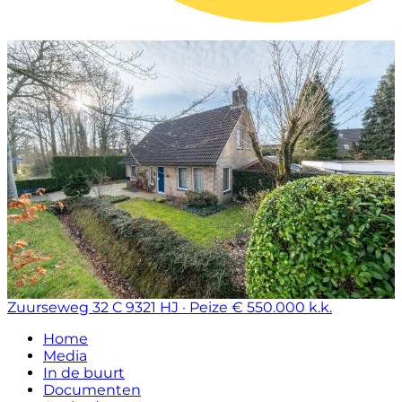
Zuurseweg 32 C
9321 HJ · Peize
€ 550.000 k.k.
Home
Media
In de buurt
Documenten