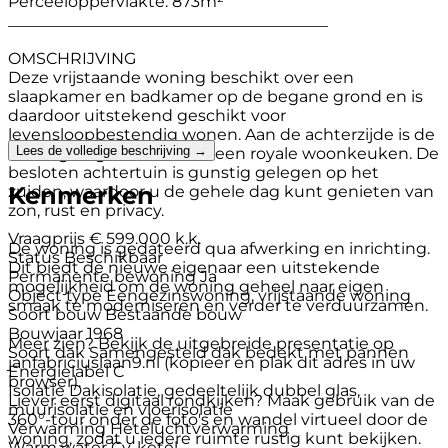
Perceeloppervlakte: 873m²
________________________________________
OMSCHRIJVING
Deze vrijstaande woning beschikt over een
slaapkamer en badkamer op de begane grond en is
daardoor uitstekend geschikt voor
levensloopbestendig wonen. Aan de achterzijde is de
Lees de volledige beschrijving →
woning uitgebouwd met een royale woonkeuken. De
besloten achtertuin is gunstig gelegen op het
Kenmerken
zuiden, waardoor u de gehele dag kunt genieten van
zon, rust en privacy.
Vraagprijs
€ 599.000 k.k.
De woning is gedateerd qua afwerking en inrichting.
Status
Beschikbaar
Dit biedt de nieuwe eigenaar een uitstekende
Permanente bewoning
Ja
mogelijkheid om de woning geheel naar eigen
Object type
Eengezinswoning, vrijstaande woning
smaak te moderniseren en verder te verduurzamen.
Soort bouw
Bestaande bouw
Bouwjaar
1968
Meer zien? Bekijk de uitgebreide presentatie op
Soort dak
Samengesteld dak bedekt met pannen
janfabriciuslaan9.nl (kopieer en plak dit adres in uw
Energielabel
C
browser).
Isolatie
Dakisolatie, gedeeltelijk dubbel glas,
Liever eerst digitaal rondkijken? Maak gebruik van de
muurisolatie en vloerisolatie
360°-tour onder de foto's en wandel virtueel door de
Verwarming
Heteluchtverwarming
woning, zodat u iedere ruimte rustig kunt bekijken.
Warm water
Cv-ketel