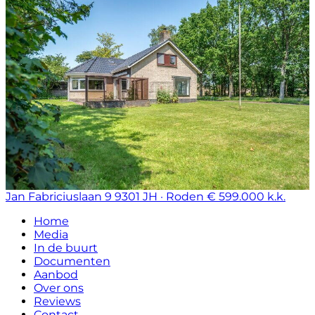
Jan Fabriciuslaan 9
9301 JH · Roden
€ 599.000 k.k.
Home
Media
In de buurt
Documenten
Aanbod
Over ons
Reviews
Contact