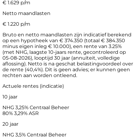
€
1.629
p/m
Netto maandlasten
€
1.220
p/m
Bruto en netto maandlasten zijn indicatief berekend
op een hypotheek van € 374.350 (totaal € 384.350
minus eigen inleg € 10.000), een rente van 3.25%
(met NHG, laagste 10-jaars rente, gecontroleerd op
05-08-2026), looptijd 30 jaar (annuïteit, volledige
aflossing). Netto is na geschat belastingvoordeel over
de rente (40,4%). Dit is geen advies; er kunnen geen
rechten aan worden ontleend.
Actuele rentes (indicatie)
10 jaar
NHG
3,25%
Centraal Beheer
80%
3,29%
ASR
20 jaar
NHG
3,5%
Centraal Beheer