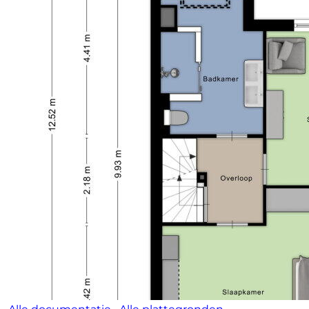
niet volledig uit, door bijvoorbeeld
interpretatieverschillen, afrondingen of beperkingen
bij het uitvoeren van de meting.