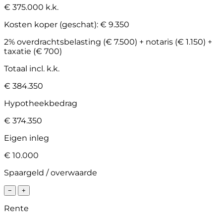
€ 375.000 k.k.
Kosten koper (geschat):
€ 9.350
2% overdrachtsbelasting (€ 7.500) + notaris (€ 1.150) +
taxatie (€ 700)
Totaal incl. k.k.
€ 384.350
Hypotheekbedrag
€ 374.350
Eigen inleg
€ 10.000
Spaargeld / overwaarde
−
+
Rente