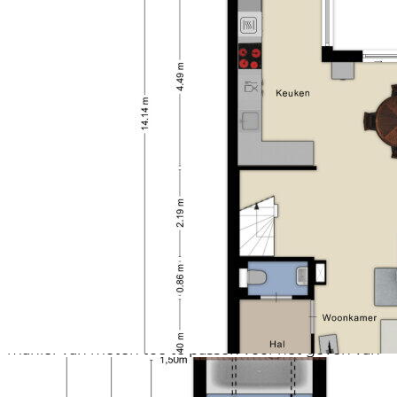
winkels, scholen, openbaar vervoer en uitvalswegen
eenvoudig bereikbaar, waardoor je hier geniet van
een uitstekende combinatie van rust en
bereikbaarheid.
Sfeer en Doelgroep
Deze woning ademt een verzorgde, moderne en
instapklare sfeer. Dankzij de luxe badkamer,
vernieuwde keuken, drie volwaardige slaapkamers,
duurzame voorzieningen zoals 13 zonnepanelen en
energielabel A, én de kindvriendelijke ligging is dit
een ideale woning voor gezinnen, starters of
doorstromers die zonder te klussen willen verhuizen.
Hier hoef je alleen nog maar de verhuisdozen uit te
pakken en te genieten van alles wat deze fijne
woning te bieden heeft.
Toelichtingsclausule NEN2580:
De Meetinstructie is gebaseerd op de NEN2580. De
Meetinstructie is bedoeld om een meer eenduidige
manier van meten toe te passen voor het geven van
een indicatie van de gebruiksoppervlakte. De
Meetinstructie sluit verschillen in meetuitkomsten