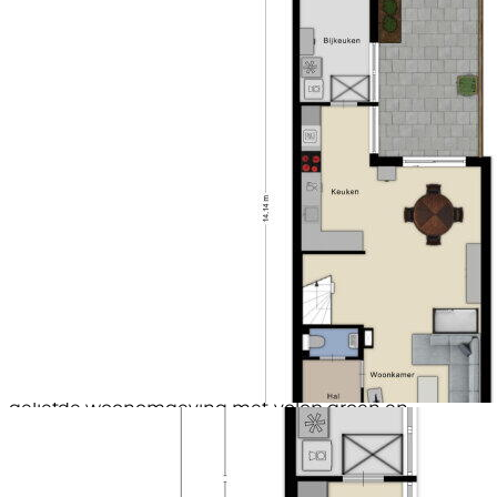
sluiten.
Tuin
Achtertuin
Schuur / berging
Vrijstaand steen
De tweede verdieping biedt een verrassend ruime
Soort garage
Geen garage
zolderverdieping met een derde slaapkamer en een
Soort parkeergelegenheid
Openbaar parkeren
dakkapel, waardoor ook hier volop ruimte en daglicht
aanwezig zijn.
Tuinieren, Zonnen & Genieten
De achtertuin is gelegen op het westen, waardoor je
hier volop kunt genieten van de middag- en
avondzon. De tuin is volledig betegeld,
onderhoudsvriendelijk aangelegd en beschikt over
een berging, een achterom en nette schuttingen die
zorgen voor privacy. Een heerlijke plek om te
ontspannen, te barbecueën of gezellig buiten te
zitten.
Omgeving en Faciliteiten
De woning ligt in de populaire wijk De Dijken, een
geliefde woonomgeving met volop groen en
voorzieningen binnen handbereik. Het
Burgemeester Godwaldtpark ligt op korte afstand en
biedt alle ruimte voor een wandeling, sport of om
kinderen lekker buiten te laten spelen. Daarnaast zijn