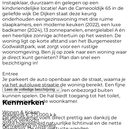
Instapklaar, duurzaam én gelegen op een
kindvriendelijke locatie! Aan de Carneooldijk 65 in de
geliefde wijk De Dijken staat deze keurig
onderhouden eengezinswoning met drie ruime
slaapkamers, een moderne keuken (2022), een luxe
badkamer (2024), 13 zonnepanelen, energielabel A én
een heerlijke zonnige achtertuin op het westen. De
woning ligt op korte afstand van het Burgemeester
Godwaldtpark, wat zorgt voor een rustige
woonomgeving. Ben jij op zoek naar een woning waar
je direct kunt genieten? Plan dan snel een
bezichtiging in!
Entree
Je parkeert de auto openbaar aan de straat, waarna je
via het autoluwe straatje de woning bereikt. Een fijne
Lees de volledige beschrijving →
en veilige plek waar kinderen onbezorgd buiten
kunnen spelen. De hal biedt toegang tot het toilet,
Kenmerken
de meterkast en de woonkamer.
Wonen & Koken
Vraagprijs
€ 375.000 k.k.
De woonkamer voelt direct prettig aan dankzij de
Status
Verkocht
grote hoeveelheid natuurlijke lichtinval en de nette
Aanvaarding
In overleg
afwerking. De strak gestucte wanden,