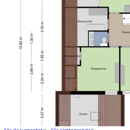
leefruimtes en een praktische indeling maakt dit een
woning waar je je direct thuis voelt. Dankzij de
slaapkamer en badkamer op de begane grond is de
woning bijzonder geschikt voor levensloopbestendig
wonen, terwijl de vier slaapkamers en royale tuin ook
volop mogelijkheden bieden voor gezinnen die op
zoek zijn naar ruimte om te groeien en te genieten.
Toelichtingsclausule NEN2580:
De Meetinstructie is gebaseerd op de NEN2580. De
Meetinstructie is bedoeld om een meer eenduidige
manier van meten toe te passen voor het geven van
een indicatie van de gebruiksoppervlakte. De
Meetinstructie sluit verschillen in meetuitkomsten
niet volledig uit, door bijvoorbeeld
interpretatieverschillen, afrondingen of beperkingen
bij het uitvoeren van de meting.