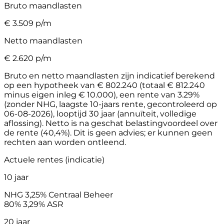
Bruto maandlasten
€
3.509
p/m
Netto maandlasten
€
2.620
p/m
Bruto en netto maandlasten zijn indicatief berekend
op een hypotheek van € 802.240 (totaal € 812.240
minus eigen inleg € 10.000), een rente van 3.29%
(zonder NHG, laagste 10-jaars rente, gecontroleerd op
06-08-2026), looptijd 30 jaar (annuïteit, volledige
aflossing). Netto is na geschat belastingvoordeel over
de rente (40,4%). Dit is geen advies; er kunnen geen
rechten aan worden ontleend.
Actuele rentes (indicatie)
10 jaar
NHG
3,25%
Centraal Beheer
80%
3,29%
ASR
20 jaar