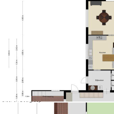
Rondom de woning ligt een prachtig aangelegde
tuin die direct een verzorgde indruk maakt. De
combinatie van groene gazons, sfeervolle terrassen
en kleurrijke plantenborders zorgt voor een fijne
balans tussen rust, privacy en buitenleven.
Of je nu wilt genieten van een kop koffie in de
ochtendzon, gezellig wilt barbecueën met vrienden
of kinderen alle ruimte wilt geven om te spelen; deze
tuin biedt het allemaal. De ruime garage en royale
oprit maken het plaatje compleet.
Omgeving en Faciliteiten
Schijf staat bekend om haar rustige en groene
woonomgeving. Hier woon je in een prettige
dorpssfeer met volop ruimte en natuur in de directe
omgeving. Tegelijkertijd zijn dagelijkse voorzieningen,
uitvalswegen en omliggende dorpen goed
bereikbaar. Een ideale locatie voor wie comfortabel
wil wonen met rust en ruimte binnen handbereik.
Sfeer en Doelgroep
Deze woning ademt ruimte, warmte en comfort. De
combinatie van authentieke elementen, royale