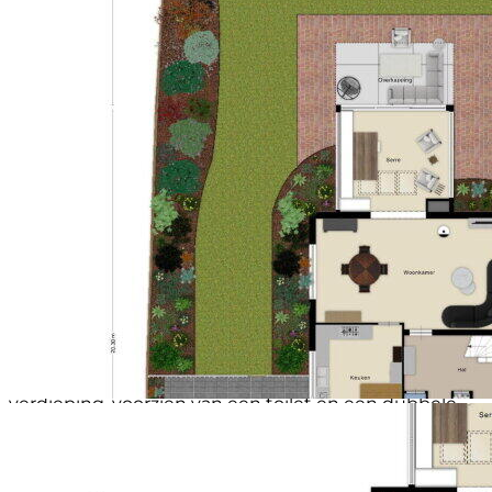
uitstraling en biedt volop werk- en bergruimte.
Soort parkeergelegenheid
Op eigen terrein
Daarnaast is er voldoende plaats voor een extra
eettafel, waardoor dit een heerlijke plek is om samen
te komen tijdens het koken of gezellig na te tafelen.
Aansluitend bevindt zich de praktische bijkeuken
met aansluitingen voor de wasmachine en droger.
Slapen, Dromen & Douchen
Op de begane grond bevindt zich een ruime
slaapkamer, ideaal voor wie gelijkvloers wil wonen of
een extra werk- of logeerkamer wenst. De badkamer
op de begane grond is compleet uitgevoerd met een
ligbad, douche en wastafelmeubel.
De eerste verdieping beschikt over drie ruime
slaapkamers, allen voorzien van nette
laminaatvloeren. Hierdoor is er volop ruimte voor een
gezin, hobby's of thuiswerken.
Extra comfortabel is de tweede badkamer op de
verdieping, voorzien van een toilet en een dubbele
wastafel. Een ideale aanvulling voor grotere gezinnen
of logerende gasten.
Tuinieren, Zonnen & Genieten