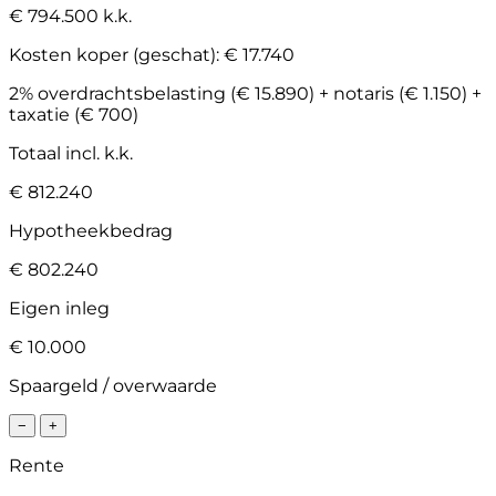
€ 794.500 k.k.
Kosten koper (geschat):
€ 17.740
2% overdrachtsbelasting (€ 15.890) + notaris (€ 1.150) +
taxatie (€ 700)
Totaal incl. k.k.
€ 812.240
Hypotheekbedrag
€ 802.240
Eigen inleg
€ 10.000
Spaargeld / overwaarde
−
+
Rente