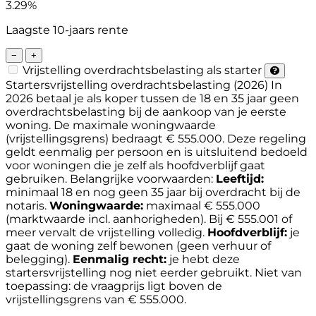
3.29%
Laagste 10-jaars rente
−
+
Vrijstelling overdrachtsbelasting als starter
Startersvrijstelling overdrachtsbelasting (2026)
In
2026 betaal je als koper tussen de 18 en 35 jaar geen
overdrachtsbelasting bij de aankoop van je eerste
woning. De maximale woningwaarde
(vrijstellingsgrens) bedraagt € 555.000. Deze regeling
geldt eenmalig per persoon en is uitsluitend bedoeld
voor woningen die je zelf als hoofdverblijf gaat
gebruiken.
Belangrijke voorwaarden:
Leeftijd:
minimaal 18 en nog geen 35 jaar bij overdracht bij de
notaris.
Woningwaarde:
maximaal € 555.000
(marktwaarde incl. aanhorigheden). Bij € 555.001 of
meer vervalt de vrijstelling volledig.
Hoofdverblijf:
je
gaat de woning zelf bewonen (geen verhuur of
belegging).
Eenmalig recht:
je hebt deze
startersvrijstelling nog niet eerder gebruikt.
Niet van
toepassing: de vraagprijs ligt boven de
vrijstellingsgrens van € 555.000.