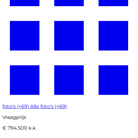
foto's (+69)
Alle foto's (+69)
Vraagprijs
€ 794.500 k.k.