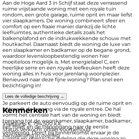
Aan de Hoge Aard 3 in Schijf staat deze verrassend
ruime vrijstaande woning met een royale tuin
rondom, een grote garage, ruime oprit en maar liefst
vier slaapkamers. De woning combineert sfeer en
comfort op een fraaie manier dankzij de lichte
leefruimtes, authentieke details zoals het
balkenplafond en de indrukwekkende schouw met
houtkachel. Daarnaast biedt de woning de luxe van
een slaapkamer en badkamer op de begane grond,
waardoor levensloopbestendig wonen hier
moeiteloos mogelijk is. Met energielabel C, een
heerlijke serre en een royale leefkeuken heeft deze
woning alles in huis voor jarenlang woonplezier.
Benieuwd naar deze fijne woning? Plan snel een
bezichtiging in!
Lees de volledige beschrijving →
Entree
Je parkeert de auto eenvoudig op de ruime oprit en
Kenmerken
betreedt de woning via de royale entree. De hal
vormt het centrale hart van de woning en biedt
toegang tot de woonkamer, slaapkamer, badkamer,
Vraagprijs
€ 794.500 k.k.
het toilet en de trapopgang naar de eerste
Status
Verkocht onder voorbehoud
verdieping. Direct bij binnenkomst ervaar je de
Aanvaarding
In overleg
ruimte en praktische indeling die deze woning zo