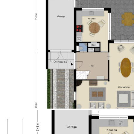
Slapen, Dromen & Douchen
Tuin
Achtertuin
Op de eerste verdieping bevinden zich drie ruime
Soort garage
Aangebouwd steen
slaapkamers. Alle kamers zijn voorzien van veel
Capaciteit (garage)
1 auto
lichtinval en bieden voldoende ruimte voor diverse
Soort parkeergelegenheid
Openbaar parkeren, op
indelingsmogelijkheden. De royale hoofdslaapkamer
eigen terrein
beschikt bovendien over een eigen balkon waar je
heerlijk kunt genieten van de zon en het vrije
uitzicht. Eén van de overige slaapkamers is uitgerust
met een eigen wastafel. De badkamer is ruim van
opzet en biedt volop mogelijkheden om er een
moderne badkamer van te maken. Momenteel
beschikt deze over ruimte voor een douche, toilet,
ligbad en wastafel. Ook hier geven de artist
impressions een mooi beeld van de moderne
mogelijkheden. De tweede verdieping biedt plaats
aan een vierde slaapkamer. Ook deze kamer beschikt
over een wastafel, veel lichtinval en verrassend veel
ruimte. Ideaal als slaapkamer, hobbyruimte,
thuiswerkplek of logeerkamer.
Tuinieren, Zonnen & Genieten
Wat direct opvalt is de royale achtertuin van circa 378
m². Hier geniet je van veel privacy en rust. De tuin is
deels voorzien van bestrating en deels ingericht met