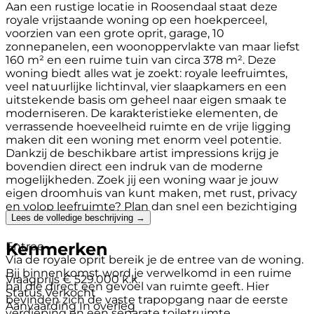
Aan een rustige locatie in Roosendaal staat deze
royale vrijstaande woning op een hoekperceel,
voorzien van een grote oprit, garage, 10
zonnepanelen, een woonoppervlakte van maar liefst
160 m² en een ruime tuin van circa 378 m². Deze
woning biedt alles wat je zoekt: royale leefruimtes,
veel natuurlijke lichtinval, vier slaapkamers en een
uitstekende basis om geheel naar eigen smaak te
moderniseren. De karakteristieke elementen, de
verrassende hoeveelheid ruimte en de vrije ligging
maken dit een woning met enorm veel potentie.
Dankzij de beschikbare artist impressions krijg je
bovendien direct een indruk van de moderne
mogelijkheden. Zoek jij een woning waar je jouw
eigen droomhuis van kunt maken, met rust, privacy
en volop leefruimte? Plan dan snel een bezichtiging
Lees de volledige beschrijving →
in!
Kenmerken
Entree
Via de royale oprit bereik je de entree van de woning.
Bij binnenkomst word je verwelkomd in een ruime
Vraagprijs
€ 529.000 k.k.
hal die direct een gevoel van ruimte geeft. Hier
Status
Verkocht
bevinden zich de vaste trapopgang naar de eerste
Aanvaarding
In overleg
verdieping en een separate toiletruimte.