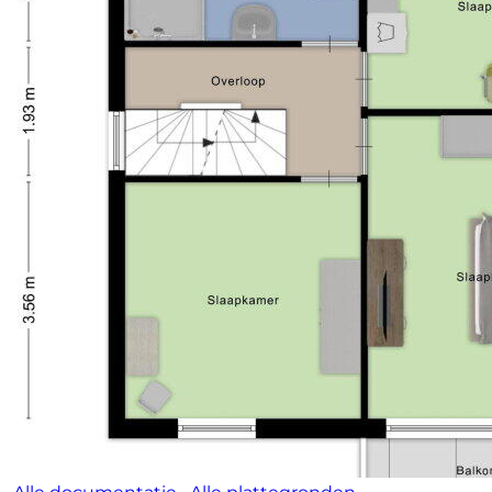
een grote tuin en duurzame voorzieningen zoals
zonnepanelen maakt dit een woning met toekomst.
Toelichtingsclausule NEN2580:
De Meetinstructie is gebaseerd op de NEN2580. De
Meetinstructie is bedoeld om een meer eenduidige
manier van meten toe te passen voor het geven van
een indicatie van de gebruiksoppervlakte. De
Meetinstructie sluit verschillen in meetuitkomsten
niet volledig uit, door bijvoorbeeld
interpretatieverschillen, afrondingen of beperkingen
bij het uitvoeren van de meting.