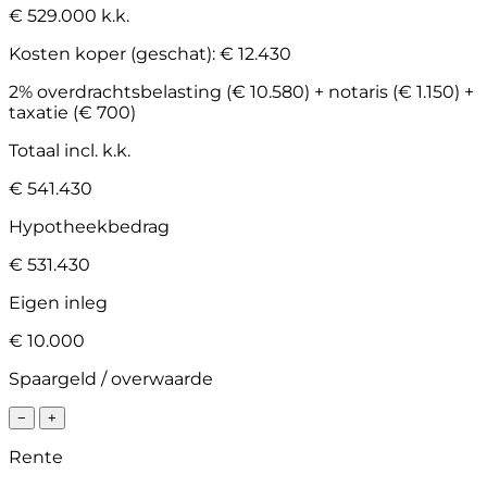
€ 529.000 k.k.
Kosten koper (geschat):
€ 12.430
2% overdrachtsbelasting (€ 10.580) + notaris (€ 1.150) +
taxatie (€ 700)
Totaal incl. k.k.
€ 541.430
Hypotheekbedrag
€ 531.430
Eigen inleg
€ 10.000
Spaargeld / overwaarde
−
+
Rente