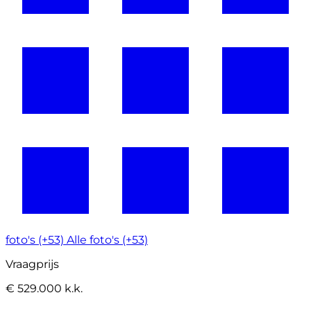
foto's (+53)
Alle foto's (+53)
Vraagprijs
€ 529.000 k.k.