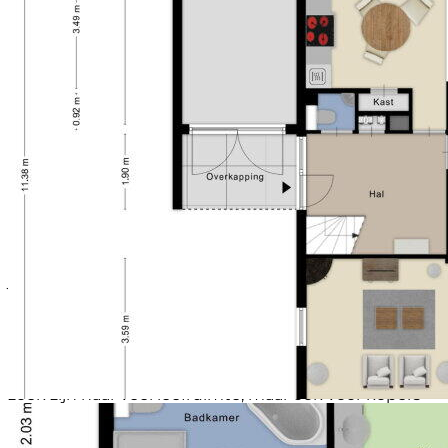
gazon, aangevuld met diverse planten en bloemen
die zorgen voor een groene en sfeervolle uitstraling.
Er is meer dan voldoende ruimte voor meerdere zit-
en eethoeken, een speelplek voor kinderen of zelfs
een fraaie overkapping. Een heerlijke plek om te
ontspannen en te genieten van het buitenleven.
Omgeving en Faciliteiten
Paulusdonk is gelegen in een rustige en prettige
woonomgeving van Roosendaal. Dankzij de ligging
als hoekwoning geniet je hier van extra privacy en
een aangenaam vrij gevoel. In de nabije omgeving
vind je diverse voorzieningen zoals winkels, scholen,
sportfaciliteiten en uitvalswegen. Hierdoor combineer
je het gemak van alle dagelijkse voorzieningen met
het comfort van rustig wonen.
Sfeer en Doelgroep
Deze woning ademt ruimte, mogelijkheden en
potentie. Een ideale woning voor gezinnen die op
zoek zijn naar veel leefruimte, maar ook voor kopers
die graag hun eigen woonwensen willen realiseren.
De combinatie van een solide basis, royale kamers,