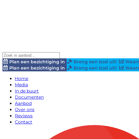
Plan een bezichtiging in
Breng een bod uit!
Waard
Plan een bezichtiging in
Breng een bod uit!
Waard
Home
Media
In de buurt
Documenten
Aanbod
Over ons
Reviews
Contact