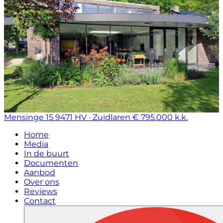
Mensinge 15
9471 HV · Zuidlaren
€ 795.000 k.k.
Home
Media
In de buurt
Documenten
Aanbod
Over ons
Reviews
Contact