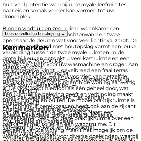
huis veel potentie waarbij u de royale leefruimtes
naar eigen smaak verder kan vormen tot uw
droomplek.
Binnen vindt u een zeer ruime woonkamer en
Lees de volledige beschrijving →
woonkeuken met glazen achterwand en twee
openslaande deuren wat voor veel lichtinval zorgt. De
Kenmerken
mooie tunnelhaard met houtopslag vormt een leuke
verbinding tussen de twee royale ruimten. In de
grote bijkeuken ontdekt u veel kastruimte en een
Vraagprijs
€ 795.000 k.k.
praktische plaats voor uw wasmachine en droger. Aan
Status
Verkocht
de achtergevel vindt u gevelbreed een fraai terras
Permanente bewoning
Ja
met overkapping, welke is voorzien van hetzelfde
Object type
Eengezinswoning, vrijstaande woning
Belgisch marmer wat binnen in de woning aanwezig
Soort bouw
Bestaande bouw
is. De vloer loopt hierdoor als één geheel door, wat
Bouwjaar
1961
een ruimtelijke beleving geeft en verbinding maakt
Soort dak
Zadeldak bedekt met pannen
tussen binnen en buiten. De mooie praktijkruimte is
Energielabel
B
van binnenuit bereikbaar en heeft ook aan de zijkant
Energielabel registratie
25-02-2026
van de woning een eigen ingang. Naast een
Isolatie
Dakisolatie, grotendeels dubbelglas,
spreekkamer beschikt deze praktijkruimte over een
muurisolatie en vloerisolatie
badkamer met toilet en een wachtruime. Dit
Verwarming
Cv-ketel en houtkachel
gedeelte van de woning maakt het mogelijk om de
Warm water
Cv-ketel
woning te gebruiken voor diverse doeleinden, waarbij
Cv ketel
Itho daalderop (gas gestookt combiketel uit