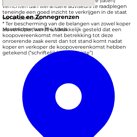
rekening een bouwkundige keuring te (laten)
verrichten dan wel andere adviseurs te raadplegen
teneinde een goed inzicht te verkrijgen in de staat
Locatie en Zonnegrenzen
van onderhoud;
* Ter bescherming van de belangen van zowel koper
Maastrichterlaan 194, Vaals
als verkoper, wordt uitdrukkelijk gesteld dat een
koopovereenkomst met betrekking tot deze
onroerende zaak eerst dan tot stand komt nadat
koper en verkoper de koopovereenkomst hebben
getekend (“schriftelijkheidsvereiste”)