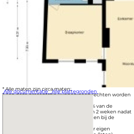
Bent u op zoek naar een ruime woning met karakter,
veelzijdigheid en volop mogelijkheden om deze
geheel naar eigen smaak te moderniseren? Dan
nodigen wij u van harte uit om Maastrichterlaan 194
in Vaals zelf te komen ervaren.
Voor de exacte maten in deze presentatie zie
bijgevoegde plattegronden.
Voor het maken van een afspraak kunt u contact
opnemen met verkopend makelaar: Pascal Schmets
(06-51216801).
Disclaimer;
* Alle maten zijn circa maten;
Alle documentatie
Alle plattegronden
* Aan deze presentatie kunnen geen rechten worden
ontleend;
* De waarborgsom/bankgarantie is 10% van de
koopsom. De koper dient deze binnen 2 weken nadat
het financieringsvoorbehoud is verlopen bij de
desbetreffende notaris te deponeren;
* Koper is te allen tijde gerechtigd voor eigen