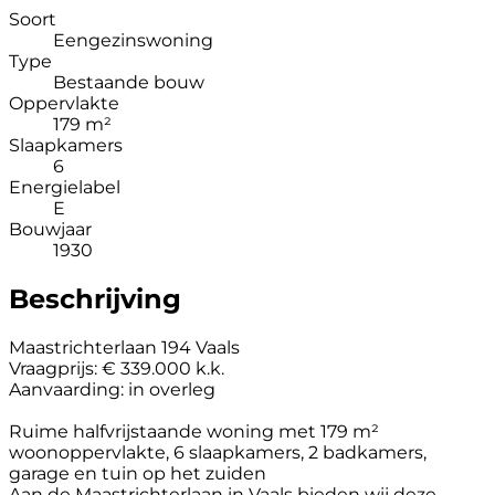
Soort
Eengezinswoning
Type
Bestaande bouw
Oppervlakte
179 m²
Slaapkamers
6
Energielabel
E
Bouwjaar
1930
Beschrijving
Maastrichterlaan 194 Vaals
Vraagprijs: € 339.000 k.k.
Aanvaarding: in overleg
Ruime halfvrijstaande woning met 179 m²
woonoppervlakte, 6 slaapkamers, 2 badkamers,
garage en tuin op het zuiden
Aan de Maastrichterlaan in Vaals bieden wij deze