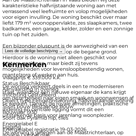
karakteristieke halfvrijstaande woning aan met
verrassend veel leefruimte en volop mogelijkheden
voor eigen invulling. De woning beschikt over maar
liefst 179 m² woonoppervlakte, zes slaapkamers, twee
badkamers, een garage, kelder, zolder en een zonnige
tuin op het zuiden.
Een bijzonder pluspunt is de aanwezigheid van een
Lees de volledige beschrijving →
slaapkamer en badkamer op de begane grond.
Hierdoor is de woning niet alleen geschikt voor
Kenmerken
grotere gezinnen, maar biedt zij tevens
mogelijkheden voor levensloopbestendig wonen,
mantelzorg of werken aan huis.
Vraagprijs
€ 339.000 k.k.
Status
Beschikbaar
De woning verkeert deels in een te moderniseren
Aanvaarding
In overleg
staat, waardoor een nieuwe eigenaar de kans krijgt
Inrichting
Gestoffeerd
om deze geheel naar eigen smaak en woonwensen af
Object type
Eengezinswoning, halfvrijstaande woning
te werken. Dankzij de royale afmetingen, praktische
Soort bouw
Bestaande bouw
indeling en centrale ligging vormt dit een
Bouwjaar
1930
uitstekende basis voor jarenlang woonplezier.
Soort dak
Pyramid hip, tiles
Energielabel
E
Ligging
Energielabel registratie
19-03-2026
De woning is gelegen aan de Maastrichterlaan, op
Isolatie
Dubbel glas