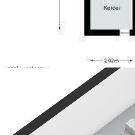
Hierdoor is de woning geschikt voor uiteenlopende
woonwensen, waaronder gelijkvloers wonen of
mantelzorg.
Eerste verdieping:
Op de eerste verdieping bevinden zich drie
slaapkamers en een tweede badkamer. De
slaapkamers zijn ruim van opzet en bieden
voldoende mogelijkheden voor gezinsbewoning,
thuiswerken of hobbygebruik.
Tweede verdieping:
Via een vaste trap bereikt u de tweede verdieping.
Hier bevinden zich nog twee slaapkamers. Deze
verdieping biedt bovendien extra mogelijkheden als
logeer-, werk- of hobbyruimte.
Buitenruimte:
Achter de woning bevindt zich een zonnige tuin op
het zuiden. Dankzij de gunstige ligging kunt u
gedurende de dag optimaal genieten van de zon.
De tuin beschikt over een terras, een praktische
buitenberging en toegang tot de garage. De garage