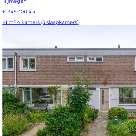
Nijmegen
€ 345.000 k.k.
81 m²
4 kamers (3 slaapkamers)