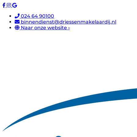
024 64 90100
binnendienst@driessenmakelaardij.nl
Naar onze website ›