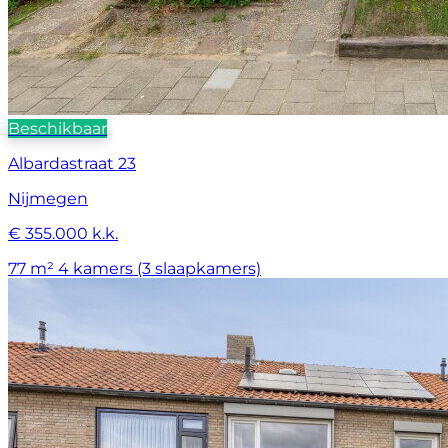
Beschikbaar
Albardastraat 23
Nijmegen
€ 355.000 k.k.
77 m²
4 kamers (3 slaapkamers)