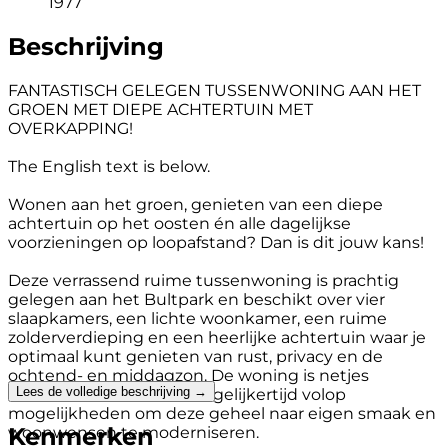
1977
Beschrijving
FANTASTISCH GELEGEN TUSSENWONING AAN HET
GROEN MET DIEPE ACHTERTUIN MET
OVERKAPPING!
The English text is below.
Wonen aan het groen, genieten van een diepe
achtertuin op het oosten én alle dagelijkse
voorzieningen op loopafstand? Dan is dit jouw kans!
Deze verrassend ruime tussenwoning is prachtig
gelegen aan het Bultpark en beschikt over vier
slaapkamers, een lichte woonkamer, een ruime
zolderverdieping en een heerlijke achtertuin waar je
optimaal kunt genieten van rust, privacy en de
ochtend- en middagzon. De woning is netjes
Lees de volledige beschrijving →
onderhouden en biedt tegelijkertijd volop
mogelijkheden om deze geheel naar eigen smaak en
Kenmerken
woonwensen te moderniseren.