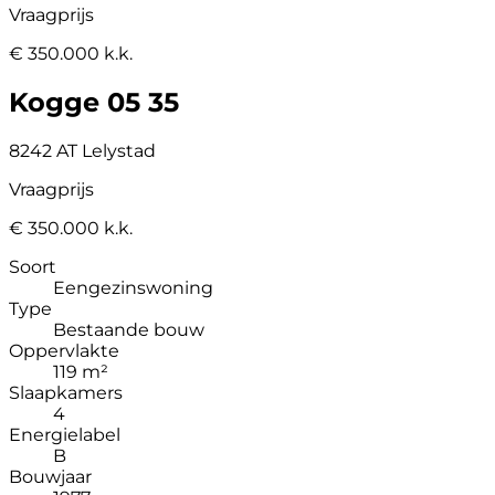
Vraagprijs
€ 350.000 k.k.
Kogge 05 35
8242 AT Lelystad
Vraagprijs
€ 350.000 k.k.
Soort
Eengezinswoning
Type
Bestaande bouw
Oppervlakte
119 m²
Slaapkamers
4
Energielabel
B
Bouwjaar