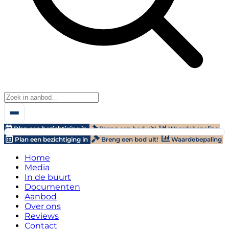
Plan een bezichtiging in
Breng een bod uit!
Waardebepaling
Plan een bezichtiging in
Breng een bod uit!
Waardebepaling
Home
Media
In de buurt
Documenten
Aanbod
Over ons
Reviews
Contact