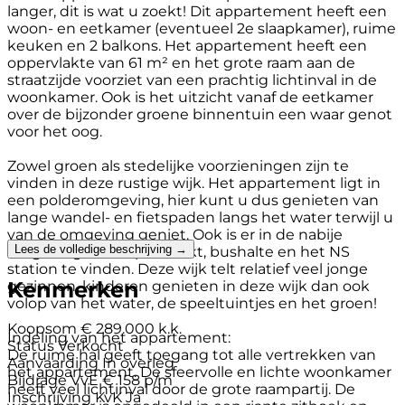
langer, dit is wat u zoekt! Dit appartement heeft een
woon- en eetkamer (eventueel 2e slaapkamer), ruime
keuken en 2 balkons. Het appartement heeft een
oppervlakte van 61 m² en het grote raam aan de
straatzijde voorziet van een prachtig lichtinval in de
woonkamer. Ook is het uitzicht vanaf de eetkamer
over de bijzonder groene binnentuin een waar genot
voor het oog.
Zowel groen als stedelijke voorzieningen zijn te
vinden in deze rustige wijk. Het appartement ligt in
een polderomgeving, hier kunt u dus genieten van
lange wandel- en fietspaden langs het water terwijl u
van de omgeving geniet. Ook is er in de nabije
Lees de volledige beschrijving →
omgeving een supermarkt, bushalte en het NS
station te vinden. Deze wijk telt relatief veel jonge
Kenmerken
gezinnen, kinderen genieten in deze wijk dan ook
volop van het water, de speeltuintjes en het groen!
Koopsom
€ 289.000 k.k.
Indeling van het appartement:
Status
Verkocht
De ruime hal geeft toegang tot alle vertrekken van
Aanvaarding
In overleg
het appartement. De sfeervolle en lichte woonkamer
Bijdrage VvE
€ 158 p/m
heeft veel lichtinval door de grote raampartij. De
Inschrijving KvK
Ja