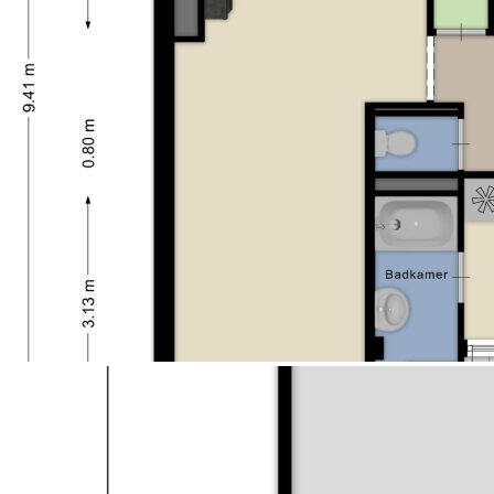
souterrain
- Servicekosten € 158,= per maand