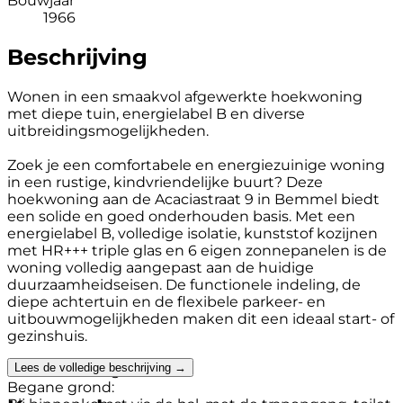
Bouwjaar
1966
Beschrijving
Wonen in een smaakvol afgewerkte hoekwoning
met diepe tuin, energielabel B en diverse
uitbreidingsmogelijkheden.
Zoek je een comfortabele en energiezuinige woning
in een rustige, kindvriendelijke buurt? Deze
hoekwoning aan de Acaciastraat 9 in Bemmel biedt
een solide en goed onderhouden basis. Met een
energielabel B, volledige isolatie, kunststof kozijnen
met HR+++ triple glas en 6 eigen zonnepanelen is de
woning volledig aangepast aan de huidige
duurzaamheidseisen. De functionele indeling, de
diepe achtertuin en de flexibele parkeer- en
uitbouwmogelijkheden maken dit een ideaal start- of
gezinshuis.
Lees de volledige beschrijving →
De Rondleiding.
Begane grond: