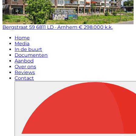
Bergstraat 59
6811 LD · Arnhem
€ 298.000 k.k.
Home
Media
In de buurt
Documenten
Aanbod
Over ons
Reviews
Contact