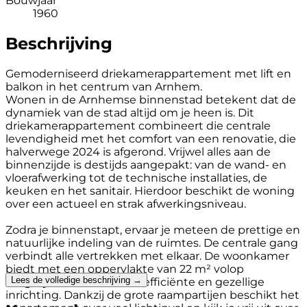
Bouwjaar
1960
Beschrijving
Gemoderniseerd driekamerappartement met lift en
balkon in het centrum van Arnhem.
Wonen in de Arnhemse binnenstad betekent dat de
dynamiek van de stad altijd om je heen is. Dit
driekamerappartement combineert die centrale
levendigheid met het comfort van een renovatie, die
halverwege 2024 is afgerond. Vrijwel alles aan de
binnenzijde is destijds aangepakt: van de wand- en
vloerafwerking tot de technische installaties, de
keuken en het sanitair. Hierdoor beschikt de woning
over een actueel en strak afwerkingsniveau.
Zodra je binnenstapt, ervaar je meteen de prettige en
natuurlijke indeling van de ruimtes. De centrale gang
verbindt alle vertrekken met elkaar. De woonkamer
biedt met een oppervlakte van 22 m² volop
Lees de volledige beschrijving →
mogelijkheden voor een efficiënte en gezellige
inrichting. Dankzij de grote raampartijen beschikt het