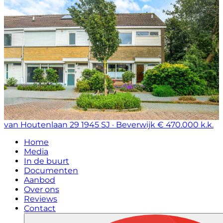
van Houtenlaan 29
1945 SJ · Beverwijk
€ 470.000 k.k.
Home
Media
In de buurt
Documenten
Aanbod
Over ons
Reviews
Contact