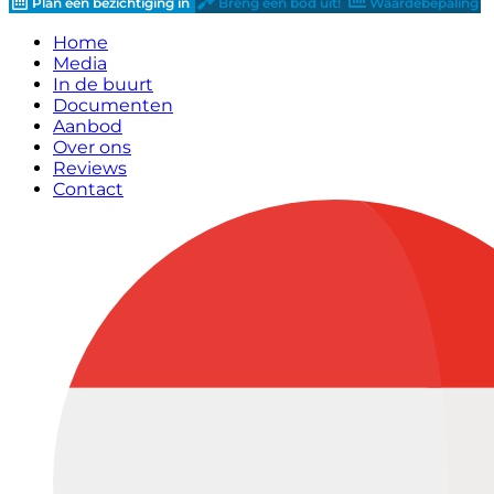
Plan een bezichtiging in
Breng een bod uit!
Waardebepaling
Home
Media
In de buurt
Documenten
Aanbod
Over ons
Reviews
Contact