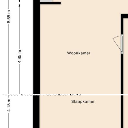
seperate berging voorzien van elektra.
Bijzonderheden:
- Energielabel B (geldig tot 04-07-2035)
- CV-combiketel Atag (2010)
- Kunstof kozijnen op 1e en 2e etage
- Separate berging van 9 m²
- Vier zeer ruime slaapkamers
- Rustige ligging in een groene, kindvriendelijke
buurt
- Nabij scholen, winkels en centrum van Beverwijk
- Uitvalswegen (A9) binnen handbereik, duinen en
strand goed bereikbaar per fiets.
Interesse in dit huis? Schakel direct je eigen NVM-
aankoopmakelaar in. Jouw NVM-aankoopmakelaar
komt op voor jouw belang en bespaart je tijd, geld en
zorgen. Adressen van collega NVM-
aankoopmakelaars vind je op Funda.