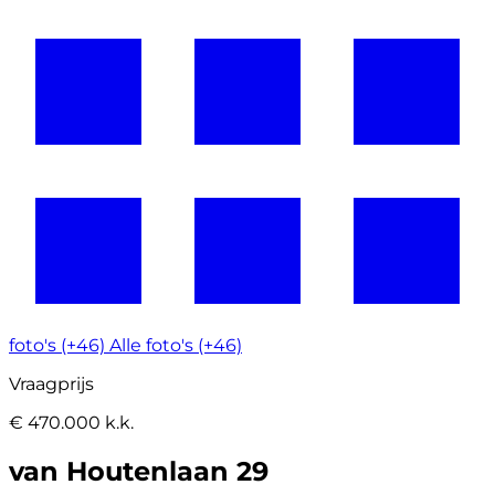
foto's (+46)
Alle foto's (+46)
Vraagprijs
€ 470.000 k.k.
van Houtenlaan 29