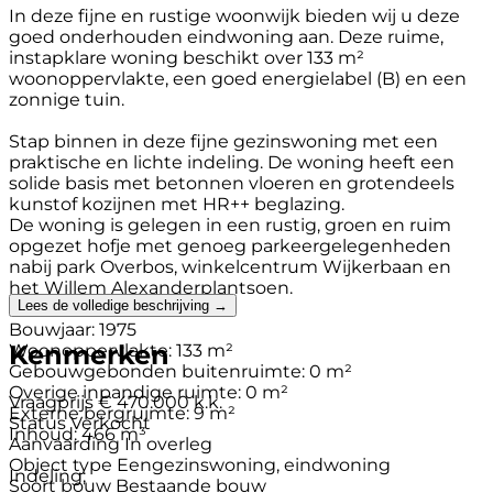
In deze fijne en rustige woonwijk bieden wij u deze
goed onderhouden eindwoning aan. Deze ruime,
instapklare woning beschikt over 133 m²
woonoppervlakte, een goed energielabel (B) en een
zonnige tuin.
Stap binnen in deze fijne gezinswoning met een
praktische en lichte indeling. De woning heeft een
solide basis met betonnen vloeren en grotendeels
kunstof kozijnen met HR++ beglazing.
De woning is gelegen in een rustig, groen en ruim
opgezet hofje met genoeg parkeergelegenheden
nabij park Overbos, winkelcentrum Wijkerbaan en
het Willem Alexanderplantsoen.
Lees de volledige beschrijving →
Bouwjaar: 1975
Kenmerken
Woonoppervlakte: 133 m²
Gebouwgebonden buitenruimte: 0 m²
Overige inpandige ruimte: 0 m²
Vraagprijs
€ 470.000 k.k.
Externe bergruimte: 9 m²
Status
Verkocht
Inhoud: 466 m³
Aanvaarding
In overleg
Object type
Eengezinswoning, eindwoning
Indeling;
Soort bouw
Bestaande bouw