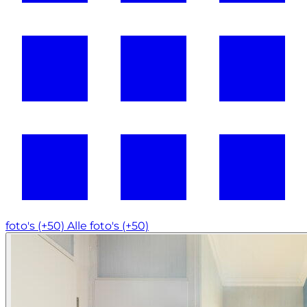
foto's (+50)
Alle foto's (+50)