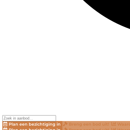
Plan een bezichtiging in
Breng een bod uit!
Waard