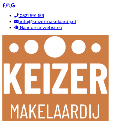
0521 591 159
info@keizermakelaardij.nl
Naar onze website ›