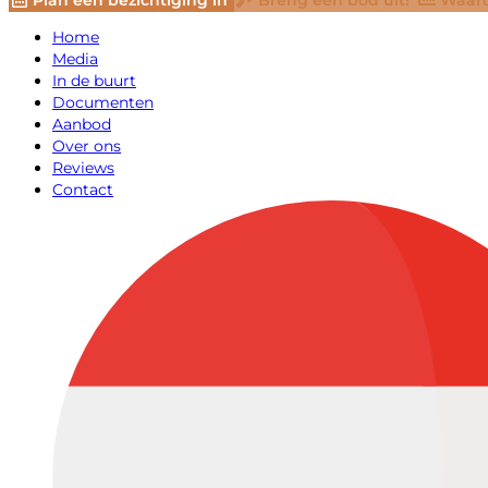
Plan een bezichtiging in
Breng een bod uit!
Waard
Home
Media
In de buurt
Documenten
Aanbod
Over ons
Reviews
Contact