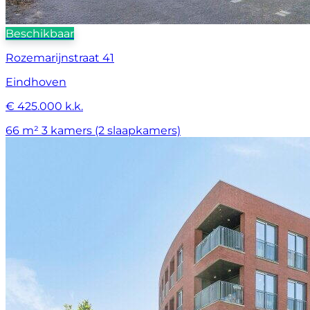
Beschikbaar
Rozemarijnstraat 41
Eindhoven
€ 425.000 k.k.
66 m²
3 kamers (2 slaapkamers)