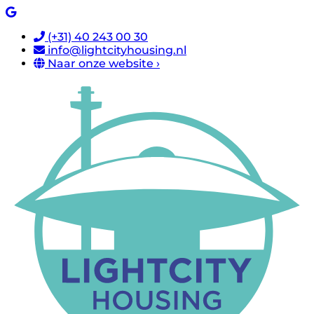
(+31) 40 243 00 30
info@lightcityhousing.nl
Naar onze website ›