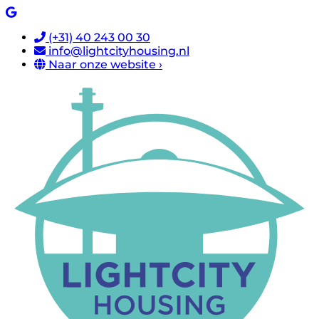
(+31) 40 243 00 30
info@lightcityhousing.nl
Naar onze website ›