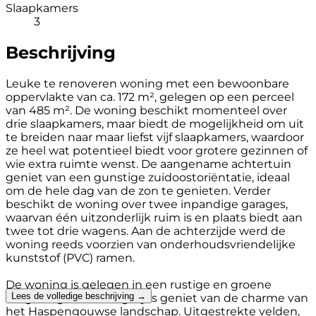
Slaapkamers
3
Beschrijving
Leuke te renoveren woning met een bewoonbare
oppervlakte van ca. 172 m², gelegen op een perceel
van 485 m². De woning beschikt momenteel over
drie slaapkamers, maar biedt de mogelijkheid om uit
te breiden naar maar liefst vijf slaapkamers, waardoor
ze heel wat potentieel biedt voor grotere gezinnen of
wie extra ruimte wenst. De aangename achtertuin
geniet van een gunstige zuidoostoriëntatie, ideaal
om de hele dag van de zon te genieten. Verder
beschikt de woning over twee inpandige garages,
waarvan één uitzonderlijk ruim is en plaats biedt aan
twee tot drie wagens. Aan de achterzijde werd de
woning reeds voorzien van onderhoudsvriendelijke
kunststof (PVC) ramen.
De woning is gelegen in een rustige en groene
Lees de volledige beschrijving →
omgeving waar u dagelijks geniet van de charme van
het Haspengouwse landschap. Uitgestrekte velden,