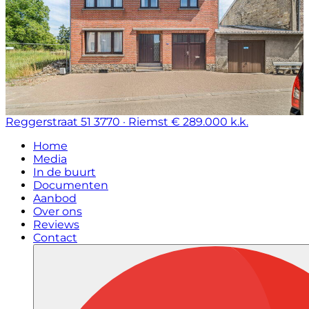
Reggerstraat 51
3770 · Riemst
€ 289.000 k.k.
Home
Media
In de buurt
Documenten
Aanbod
Over ons
Reviews
Contact