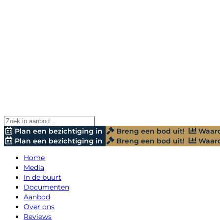
Plan een bezichtiging in
Breng een bod uit!
Waard
Plan een bezichtiging in
Breng een bod uit!
Waard
Home
Media
In de buurt
Documenten
Aanbod
Over ons
Reviews