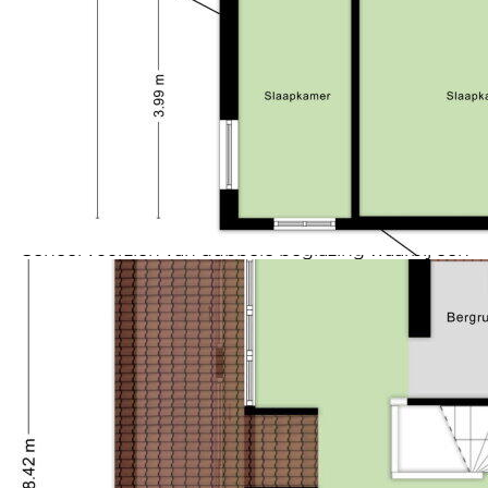
met twee grote dakkapellen is geschikt voor diverse
doeleinden. Een prima slaapkamer met alle privacy
omdat er een toegangsdeur op de overloop van de
eerste verdieping is. Het is tevens een fijne werkplek
met veel daglicht of sport-/hobbyruimte. Voorts veel
bergruimte en tevens de opstelplaats van de
combiketel en het witgoed.
Bijzonderheden:
- Centrale verwarming via Intergas combiketel.
- Vanuit de bouw is de woning voorzien van
spouwmuur-, vloer- en dakisolatie.
- Geheel voorzien van dubbele beglazing waarbij een
deel bestaat uit HR++ isolatieglas.
- Het energielabel B is eenvoudig te verbeteren naar
A; denk aan het plaatsen van een jongere ketel i.c.m.
het plaatsen
van zonnepanelen.
- Goede staat van onderhoud en nette afwerking in
neutrale kleurstelling.
- Begane grond voorzien van plavuizenvloer en de
eerste verdieping voorzien van een laminaatvloer. De
zolder voorzien
van vinyl met traanplaat motief.