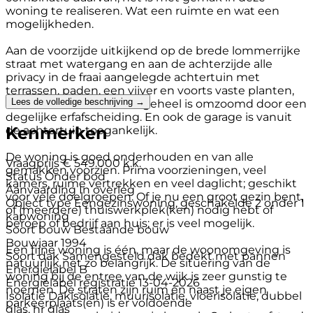
woning te realiseren. Wat een ruimte en wat een
mogelijkheden.
Aan de voorzijde uitkijkend op de brede lommerrijke
straat met watergang en aan de achterzijde alle
privacy in de fraai aangelegde achtertuin met
terrassen, paden, een vijver en voorts vaste planten,
Lees de volledige beschrijving →
bomen en struiken. Het geheel is omzoomd door een
degelijke erfafscheiding. En ook de garage is vanuit
Kenmerken
de achtertuin toegankelijk.
De woning is goed onderhouden en van alle
Vraagprijs
€ 549.000 k.k.
gemakken voorzien. Prima voorzieningen, veel
Status
Onder bod
kamers, ruime vertrekken en veel daglicht; geschikt
Aanvaarding
In overleg
voor vele doelgroepen. Of je nu een groot gezin bent,
Object type
Eengezinswoning, geschakelde 2 onder 1
of (meerdere) thuiswerkplek(ken) nodig hebt of
kapwoning
beroep of bedrijf aan huis; er is veel mogelijk.
Soort bouw
Bestaande bouw
Bouwjaar
1994
Een fijne woning is één, maar de woonomgeving is
Soort dak
Samengesteld dak bedekt met pannen
natuurlijk net zo belangrijk. De situering van de
Energielabel
B
woning bij de entree van de wijk is zeer gunstig te
Energielabel registratie
13-04-2026
noemen. De straten zijn ruim en naast je eigen
Isolatie
Dakisolatie, muurisolatie, vloerisolatie, dubbel
parkeerplaats(en) is er voldoende
glas, hr glas