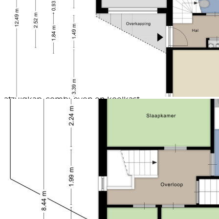
Soort garage
Aangebouwd steen
Capaciteit (garage)
1 auto
Begane grond: entree; hal met meterkast en trap
Voorzieningen (garage)
Elektra
naar verdieping. Ruime L-vormige woonkamer met
Soort parkeergelegenheid
Op eigen terrein
onderscheidende erker met veel glas. Aan de
voorzijde de zithoek, in het middendeel voldoende
ruimte voor een dressoir, kastenwand en/of bureau
en aan de achterzijde bij de openslaande deuren de
eettafel. Deze laatste grenst direct aan de open
keuken is moderne hoekopstelling uitgevoerd in een
grijze kleur. Er is een ingebouwde gaskookplaat,
afzuigkap, combi-oven en koelkast.
Eerste verdieping: overloop; deze verdieping heeft 3
slaapkamers. De grootste slaapkamer is gesitueerd
aan de voorzijde, meet 15 m² en beschikt over een
vaste kast. De andere slaapkamer aan de voorzijde is
ruim 7 m² en de derde aan de achterzijde
gesitueerde slaapkamer heeft een oppervlak van
bijna 9 m². Vanuit de overloop ook toegang tot de
ruime lichte badkamer voorzien van douche, ligbad,
vaste wastafel en toilet.
Tweede verdieping: deze multifunctionele verdieping