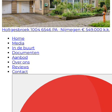
Holtgesbroek 1004
6546 PA · Nijmegen
€ 549.000 k.k.
Home
Media
In de buurt
Documenten
Aanbod
Over ons
Reviews
Contact