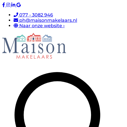
077 - 3082 946
ph@maisonmakelaars.nl
Naar onze website ›