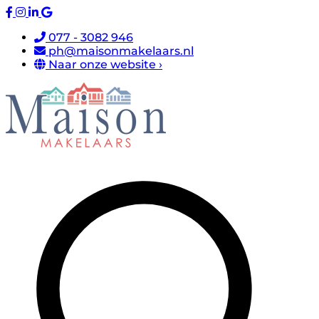
077 - 3082 946
ph@maisonmakelaars.nl
Naar onze website ›