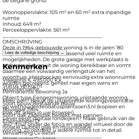
de begane grond.
Woonoppervlakte: 105 m² en 60 m² extra inpandige
ruimte
Inhoud: 649 m³
Perceeloppervlakte: 561 m²
________________________________________
OMSCHRIJVING
Deze in 1964 gebouwde woning is in de jaren ’80
Lees de volledige beschrijving →
uitgebouwd en biedt verrassend veel ruimte en
mogelijkheden. De grote garage met werkplaats is
Kenmerken
rechtstreeks vanuit de woning bereikbaar en vormt
daarmee een volwaardig verlengstuk van het
woonhuis. Hierdoor kan eenvoudig extra woonruimte
Vraagprijs
€ 495.000 k.k.
worden gecreëerd, geheel naar eigen wens en
Status
Verkocht
woonbehoefte.
Permanente bewoning
Ja
Object type
Eengezinswoning, vrijstaande woning
Meer zien? Bekijk de uitgebreide woningpresentatie
Soort bouw
Bestaande bouw
op wethouderdeodatusplantsoen3.nl (kopieer en
Bouwjaar
1964
plak dit adres in uw browser).
Soort dak
Zadeldak bedekt met pannen
Liever eerst digitaal rondkijken? Maak gebruik van de
Energielabel
D
360°-tour onder de foto’s en wandel virtueel door de
Isolatie
Dubbel glas en muurisolatie
woning. Zo ontdekt u iedere ruimte tot in detail.
Verwarming
Cv-ketel
________________________________________
Warm water
Cv-ketel