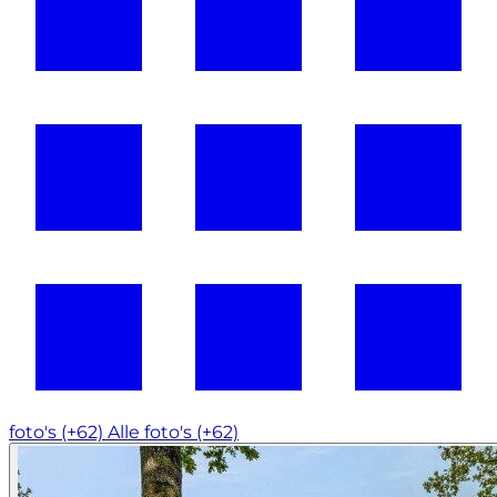
foto's (+62)
Alle foto's (+62)