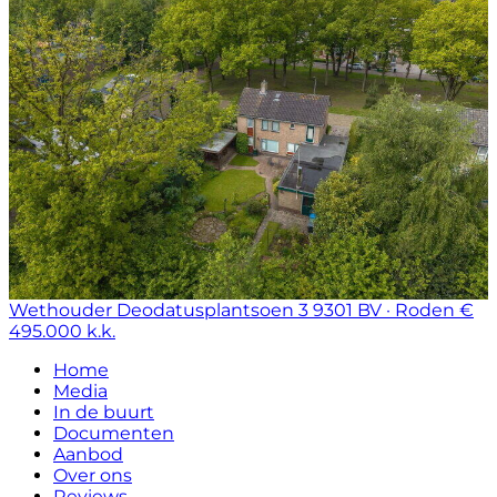
Wethouder Deodatusplantsoen 3
9301 BV · Roden
€
495.000 k.k.
Home
Media
In de buurt
Documenten
Aanbod
Over ons
Reviews