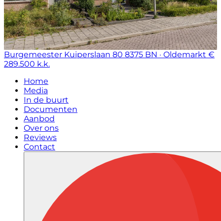
Burgemeester Kuiperslaan 80
8375 BN · Oldemarkt
€
289.500 k.k.
Home
Media
In de buurt
Documenten
Aanbod
Over ons
Reviews
Contact