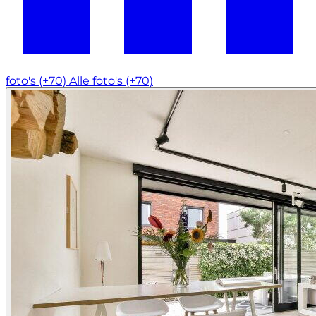
foto's (+70)
Alle foto's (+70)