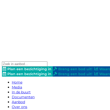
Plan een bezichtiging in
Breng een bod uit!
Waard
Plan een bezichtiging in
Breng een bod uit!
Waard
Home
Media
In de buurt
Documenten
Aanbod
Over ons