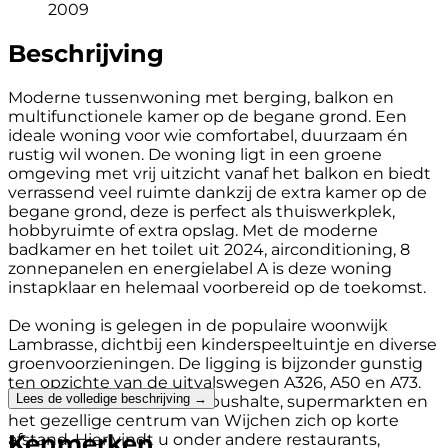
2009
Beschrijving
Moderne tussenwoning met berging, balkon en
multifunctionele kamer op de begane grond. Een
ideale woning voor wie comfortabel, duurzaam én
rustig wil wonen. De woning ligt in een groene
omgeving met vrij uitzicht vanaf het balkon en biedt
verrassend veel ruimte dankzij de extra kamer op de
begane grond, deze is perfect als thuiswerkplek,
hobbyruimte of extra opslag. Met de moderne
badkamer en het toilet uit 2024, airconditioning, 8
zonnepanelen en energielabel A is deze woning
instapklaar en helemaal voorbereid op de toekomst.
De woning is gelegen in de populaire woonwijk
Lambrasse, dichtbij een kinderspeeltuintje en diverse
groenvoorzieningen. De ligging is bijzonder gunstig
ten opzichte van de uitvalswegen A326, A50 en A73.
Lees de volledige beschrijving →
Daarnaast bevinden een bushalte, supermarkten en
het gezellige centrum van Wijchen zich op korte
Kenmerken
afstand. Hier vindt u onder andere restaurants,