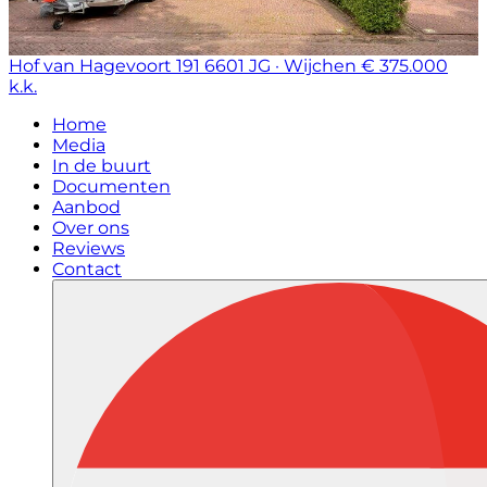
Hof van Hagevoort 191
6601 JG · Wijchen
€ 375.000
k.k.
Home
Media
In de buurt
Documenten
Aanbod
Over ons
Reviews
Contact