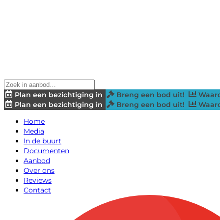
Plan een bezichtiging in
Breng een bod uit!
Waard
Plan een bezichtiging in
Breng een bod uit!
Waard
Home
Media
In de buurt
Documenten
Aanbod
Over ons
Reviews
Contact