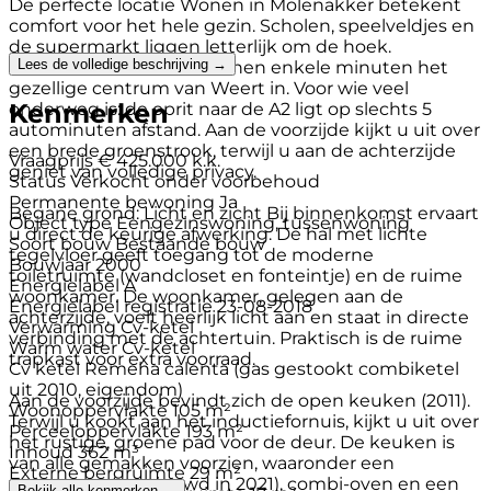
De perfecte locatie Wonen in Molenakker betekent
comfort voor het hele gezin. Scholen, speelveldjes en
de supermarkt liggen letterlijk om de hoek.
Lees de volledige beschrijving →
Bovendien wandelt u binnen enkele minuten het
gezellige centrum van Weert in. Voor wie veel
Kenmerken
onderweg is: de oprit naar de A2 ligt op slechts 5
autominuten afstand. Aan de voorzijde kijkt u uit over
een brede groenstrook, terwijl u aan de achterzijde
Vraagprijs
€ 425.000 k.k.
geniet van volledige privacy.
Status
Verkocht onder voorbehoud
Permanente bewoning
Ja
Begane grond: Licht en zicht Bij binnenkomst ervaart
Object type
Eengezinswoning, tussenwoning
u direct de keurige afwerking. De hal met lichte
Soort bouw
Bestaande bouw
tegelvloer geeft toegang tot de moderne
Bouwjaar
2000
toiletruimte (wandcloset en fonteintje) en de ruime
Energielabel
A
woonkamer. De woonkamer, gelegen aan de
Energielabel registratie
23-08-2018
achterzijde, voelt heerlijk licht aan en staat in directe
Verwarming
Cv-ketel
verbinding met de achtertuin. Praktisch is de ruime
Warm water
Cv-ketel
trapkast voor extra voorraad.
Cv ketel
Remeha calenta (gas gestookt combiketel
uit 2010, eigendom)
Aan de voorzijde bevindt zich de open keuken (2011).
Woonoppervlakte
105 m²
Terwijl u kookt aan het inductiefornuis, kijkt u uit over
Perceeloppervlakte
193 m²
het rustige, groene pad voor de deur. De keuken is
Inhoud
362 m³
van alle gemakken voorzien, waaronder een
Externe bergruimte
29 m²
vaatwasser (vernieuwd in 2021), combi-oven en een
Bekijk alle kenmerken →