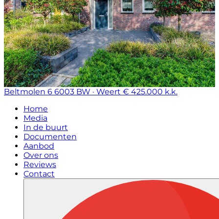
Beltmolen 6
6003 BW · Weert
€ 425.000 k.k.
Home
Media
In de buurt
Documenten
Aanbod
Over ons
Reviews
Contact