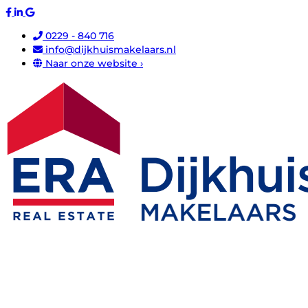
0229 - 840 716
info@dijkhuismakelaars.nl
Naar onze website ›