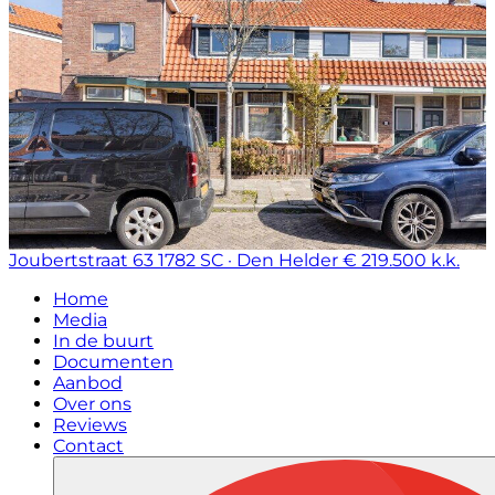
Joubertstraat 63
1782 SC · Den Helder
€ 219.500 k.k.
Home
Media
In de buurt
Documenten
Aanbod
Over ons
Reviews
Contact