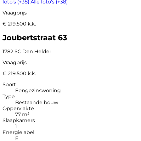
foto's (+38)
Alle foto's (+38)
Vraagprijs
€ 219.500 k.k.
Joubertstraat 63
1782 SC Den Helder
Vraagprijs
€ 219.500 k.k.
Soort
Eengezinswoning
Type
Bestaande bouw
Oppervlakte
77 m²
Slaapkamers
1
Energielabel
E