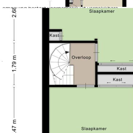
een karakteristieke wijk van Den Helder. De
omgeving bestaat voornamelijk uit vergelijkbare
eengezinswoningen en heeft een gemoedelijk en
functioneel woonkarakter.
Dagelijkse voorzieningen zoals supermarkten,
scholen en winkels bevinden zich op korte afstand.
Ook het centrum van Den Helder en het NS-station
zijn goed bereikbaar, evenals uitvalswegen richting
de regio. De wijk is met name populair bij starters en
jonge gezinnen vanwege de betaalbaarheid en
praktische ligging.
Ten aanzien van de installaties geldt dat de cv-ketel
ouder is dan 18 jaar en derhalve aan vervanging toe is.
Dit dient door koper te worden meegenomen in de
verdere modernisering van de woning.
De woning beschikt over een definitief energielabel
E, geldig tot 2036. Dit energielabel geeft inzicht in de
energetische prestaties van de woning en biedt
toekomstige mogelijkheden voor verdere
verduurzaming.