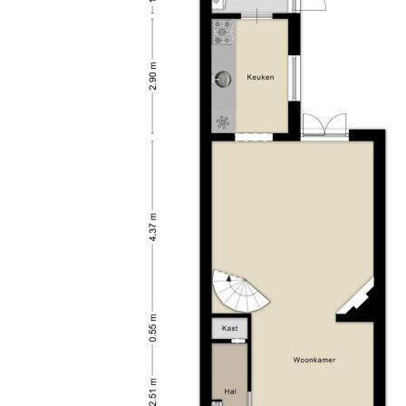
slaapkamers. Beide kamers zijn goed van formaat en
Afmetingen achtertuin
61 m² (10 meter diep en 6.1
beschikken over daglicht en praktische kastruimte.
meter breed)
De indeling is efficiënt en biedt voldoende
ligging tuin
Gelegen op het noorden
mogelijkheden voor een gezin of thuiswerkplek.
Soort parkeergelegenheid
Openbaar parkeren
De zolder is bereikbaar via een vaste trap en wordt
momenteel gebruikt als bergruimte. Deze verdieping
biedt potentie voor het realiseren van een extra
kamer, bijvoorbeeld door het plaatsen van een
dakkapel of dakraam.
De woning heeft een gebruiksoppervlakte van circa
77 m² en beschikt daarnaast over extra inpandige
ruimte en een zolderverdieping. Het bruto
vloeroppervlak bedraagt circa 122 m² en de inhoud
circa 295 m³.
De achtertuin heeft een goede diepte, maar is
momenteel eenvoudig ingericht en deels verwilderd.
Dit biedt de mogelijkheid om de tuin volledig naar
eigen wens aan te leggen. Aan de achterzijde is een
achterom aanwezig.
De woning is gelegen in een rustige woonstraat in