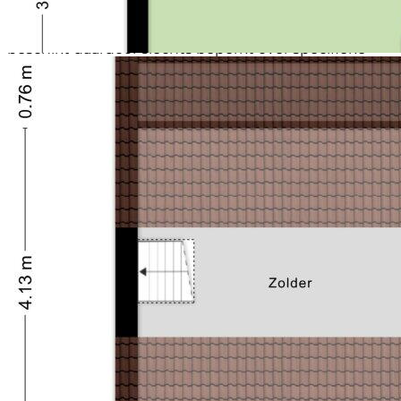
De woning betreft een voormalige huurwoning.
Verkoper heeft de woning niet zelf bewoond en
beschikt daardoor slechts beperkt over specifieke
informatie met betrekking tot het gebruik en de
staat van het pand.
De verkoop vindt plaats op basis van “as is, where is”,
hetgeen betekent dat de woning wordt verkocht in
de huidige staat, inclusief alle zichtbare en
onzichtbare gebreken.
Deze woning is met name geschikt voor kopers die
ruimte zoeken, bereid zijn te investeren in renovatie
en de potentie van het object herkennen. Na
modernisering biedt deze woning de mogelijkheid
om hier langdurig comfortabel te wonen.
Disclaimer
Deze informatie is met zorg samengesteld, echter
kunnen aan de inhoud geen rechten worden
ontleend. Alle opgegeven maten en oppervlakten
zijn indicatief en gebaseerd op een meetrapport
conform de NEN2580.