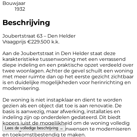
Bouwjaar
1932
Beschrijving
Joubertstraat 63 – Den Helder
Vraagprijs €229.500 k.k.
Aan de Joubertstraat in Den Helder staat deze
karakteristieke tussenwoning met een verrassend
diepe indeling en een praktische opzet verdeeld over
twee woonlagen. Achter de gevel schuilt een woning
met meer ruimte dan op het eerste gezicht zichtbaar
is en duidelijke mogelijkheden voor herinrichting en
modernisering.
De woning is niet instapklaar en dient te worden
gezien als een object dat toe is aan renovatie. De
basis is aanwezig, maar afwerking, installaties en
indeling zijn op onderdelen gedateerd. Dit biedt
kopers juist de mogelijkheid om de woning volledig
Lees de volledige beschrijving →
naar eigen inzicht en woonwensen te moderniseren
en toekomstbestendig te maken.