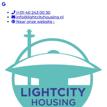
(+31) 40 243 00 30
info@lightcityhousing.nl
Naar onze website ›