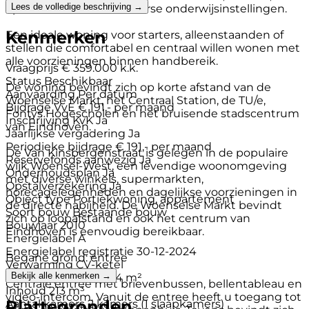
Lees de volledige beschrijving →
openbaar vervoer en diverse onderwijsinstellingen.
Kenmerken
Een ideale woning voor starters, alleenstaanden of
stellen die comfortabel en centraal willen wonen met
alle voorzieningen binnen handbereik.
Vraagprijs
€ 359.000 k.k.
Status
Beschikbaar
De woning bevindt zich op korte afstand van de
Aanvaarding
Per datum
Woenselse Markt, het Centraal Station, de TU/e,
Bijdrage VvE
€ 191,- per maand
Fontys Hogescholen en het bruisende stadscentrum
Inschrijving KvK
Ja
van Eindhoven.
Jaarlijkse vergadering
Ja
Periodieke bijdrage
€ 191,- per maand
De Van Kinsbergenstraat is gelegen in de populaire
Reservefonds aanwezig
Ja
wijk Woensel-West, een levendige woonomgeving
Onderhoudsplan
Ja
met diverse winkels, supermarkten,
Opstalverzekering
Ja
horecagelegenheden en dagelijkse voorzieningen in
Object type
Portiekwoning, appartement
de directe nabijheid. De Woenselse Markt bevindt
Soort bouw
Bestaande bouw
zich op loopafstand en ook het centrum van
Bouwjaar
2010
Eindhoven is eenvoudig bereikbaar.
Energielabel
A
Energielabel registratie
30-12-2024
Begane grond: entree
Verwarming
CV-ketel
Bekijk alle kenmerken →
Woonoppervlakte
64 m²
Centrale entree met brievenbussen, bellentableau en
Inhoud
213 m³
video-intercom. Vanuit de entree heeft u toegang tot
Plattegronden
Aantal kamers
2 kamers (1 slaapkamers)