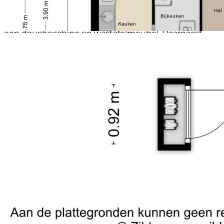
plaats voor een tweepersoonsbed en kastruimte.
De badkamer is volledig betegeld en voorzien van
een douchecabine en wastafelmeubel. Daarnaast
beschikt het appartement over een separaat toilet
met fonteintje.
Kenmerken
Energielabel A;
Privéparkeerplaats;
Berging;
Balkon;
Lift aanwezig;
Volledig voorzien van een laminaatvloer;
Centrale ligging nabij centrum en voorzieningen;
Goede bereikbaarheid met openbaar vervoer en auto.
Samengevat
Een comfortabel en goed onderhouden 2-kamer
appartement op een uitstekende locatie in
Eindhoven, voorzien van balkon, berging en
privéparkeerplaats. Ideaal voor starters,