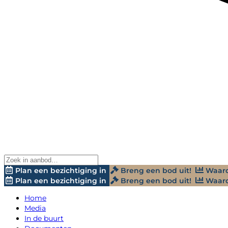
Plan een bezichtiging in
Breng een bod uit!
Waard
Plan een bezichtiging in
Breng een bod uit!
Waard
Home
Media
In de buurt